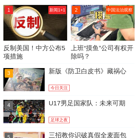
1
2
新闻1+1
中国法治观察
反制美国！中方公布5
上班“摸鱼”公司有权开
项措施
除吗？
新版《防卫白皮书》藏祸心
3
今日关注
U17男足国家队：未来可期
4
足球之夜
三招教你识破真假全麦面包
5