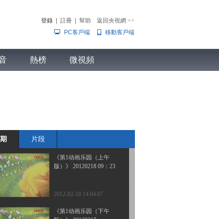
版）》 20120219 09：23
登錄
|
註冊
|
幫助
返回央視網
>>
PC客戶端
移動客戶端
2012-02-19 11:37:48
《第1动画乐园（周末
音
熱榜
版）》 20120219 08：35
微視頻
兒
音樂
體育賽事
農業農村
2012-02-19 09:39:01
《第1动画乐园（上午
版）》 20120218 08：35
期
片段
2012-02-18 14:04:55
《第1动画乐园（上午
版）》 20120218 09：23
2012-02-18 14:04:07
《第1动画乐园（下午