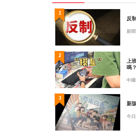
1
反
新聞
2
上
嗎
中國
3
新
今日