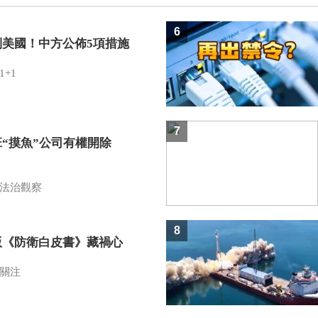
6
制美國！中方公佈5項措施
1+1
7
班“摸魚”公司有權開除
？
法治觀察
8
版《防衛白皮書》藏禍心
關注