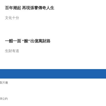
2012-02-06 17:37:52
百年潮起 再現張謇傳奇人生
《第1动画乐园（上午
文化十分
版）》 20120206
2012-02-06 10:49:38
一醋一面 “酸”出億萬財路
《第1动画乐园（下午
版）》 20120205 15：40
生財有道
2012-02-05 17:34:42
《第1动画乐园（上午
版）》 20120205
製片廠
2012-02-05 10:02:18
《第1动画乐园（下午
版）》 20120204 15：47
律公約