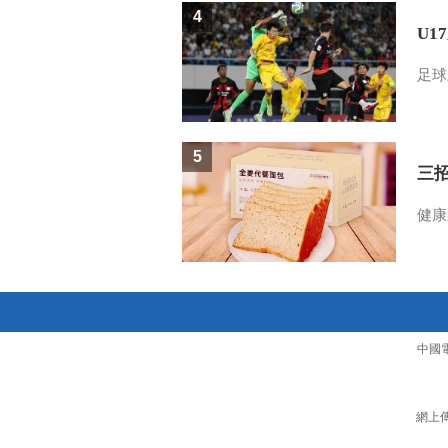
4
U1
足球
5
三
健康
中國
網上傳