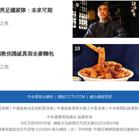
9
7男足國家隊：未來可期
之夜
10
招教你識破真假全麥麵包
之路
中央電視台網站
|
關於CCTV.COM
|
總台總經理室
電視網
|
中廣協會信息資料委員會
|
中廣協會電視文藝工作委員會
|
中央新聞紀錄電影
中央廣播電視總台 版權所有
京ICP證060535號
網絡文化經營許可證文網文[2010]024號
播視聽節目許可證號 0102004 新出網證（京）字098號
中國互聯網視聽節目服務自