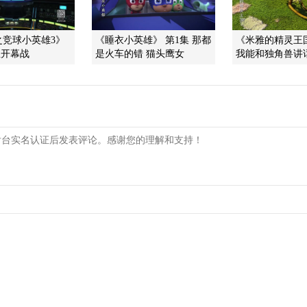
之竞球小英雄3》
《睡衣小英雄》 第1集 那都
《米雅的精灵王国
星开幕战
是火车的错 猫头鹰女
我能和独角兽讲