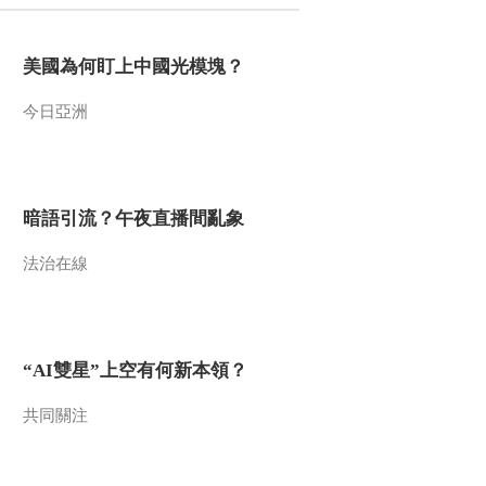
2012-02-08 17:46:15
美國為何盯上中國光模塊？
《第1动画乐园（上午
版）》 20120208
今日亞洲
2012-02-08 10:59:25
《第1动画乐园（下午
版）》 20120207 15：54
暗語引流？午夜直播間亂象
法治在線
2012-02-07 17:31:31
《第1动画乐园（上午
版）》 20120207
“AI雙星”上空有何新本領？
2012-02-07 09:55:08
共同關注
《第1动画乐园（下午
版）》 20120206 15：54