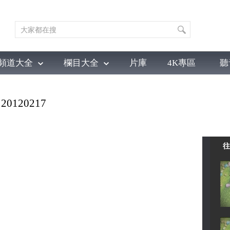
頻道大全
欄目大全
片庫
4K專區
聽
育
電影
國防軍事
電視劇
紀錄
科教
戲曲
社會與法
少
120217
往