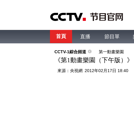
首頁
直播
節目單
綜合
新聞
財經
綜藝
中文國際
體
CCTV-1綜合頻道
第一動畫樂園
《第1動畫樂園（下午版）》 20
來源：
央視網
2012年02月17日 18:40