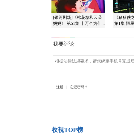
[银河剧场]《棉花糖和云朵
《猪猪侠
妈妈》 第51集 十万个为什...
第1集 恒
收視TOP榜