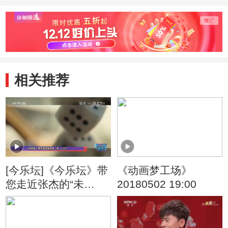
季） 好朋友
季） 戴眼镜的大
季） 
头儿子
旧玩
相关推荐
[今乐坛]《今乐坛》带
《动画梦工场》
您走近张杰的“未
20180502 19:00
·LIVE”