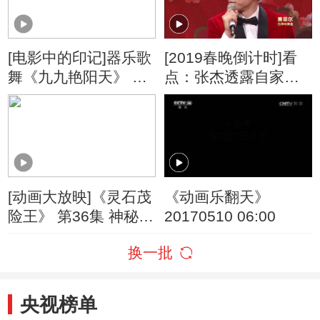
[电影中的印记]器乐歌
[2019春晚倒计时]看
舞《九九艳阳天》 演
点：张杰透露自家宝
唱：扎西顿珠 刘若颖
宝爱好 一个爱唱歌一
等
个爱说话
[动画大放映]《灵石茂
《动画乐翻天》
险王》 第36集 神秘的
20170510 06:00
骑士
换一批
央视榜单