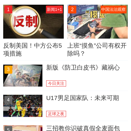
1
2
新闻1+1
中国法治观察
反制美国！中方公布5
上班“摸鱼”公司有权开
项措施
除吗？
新版《防卫白皮书》藏祸心
3
今日关注
U17男足国家队：未来可期
4
足球之夜
三招教你识破真假全麦面包
5