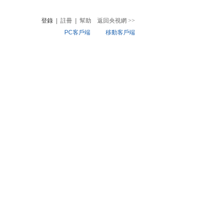
登錄
|
註冊
|
幫助
返回央視網
>>
PC客戶端
移動客戶端
音
熱榜
微視頻
兒
音樂
體育賽事
農業農村