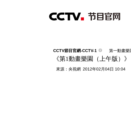
首頁
直播
節目單
綜合
新聞
財經
綜藝
中文國際
體
CCTV節目官網-CCTV-1
第一動畫樂
《第1動畫樂園（上午版）》 20
來源：
央視網
2012年02月04日 10:04