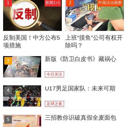
1
2
新闻1+1
中国法治观察
反制美国！中方公布5
上班“摸鱼”公司有权开
项措施
除吗？
新版《防卫白皮书》藏祸心
3
今日关注
U17男足国家队：未来可期
4
足球之夜
三招教你识破真假全麦面包
5