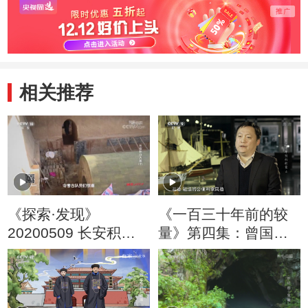
相关推荐
《探索·发现》
《一百三十年前的较
20200509 长安积沙
量》第四集：曾国荃
大冢（下）
据理力争 拒绝法方提
出的巨额赔偿