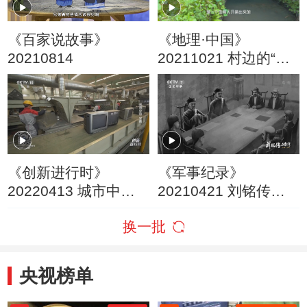
《百家说故事》
《地理·中国》
20210814
20211021 村边的“宝
藏”
《创新进行时》
《军事纪录》
20220413 城市中
20210421 刘铭传在
的“宝藏”
台湾 第二集
换一批
央视榜单