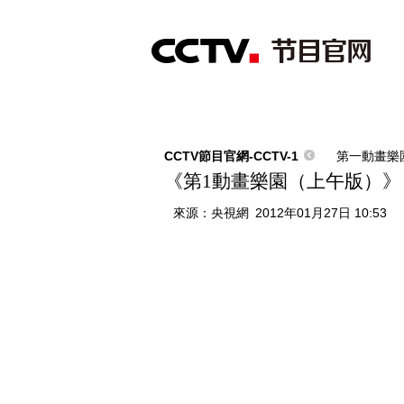
首頁
直播
節目單
綜合
新聞
財經
綜藝
中文國際
體
CCTV節目官網-CCTV-1
第一動畫樂
《第1動畫樂園（上午版）》 20
來源：
央視網
2012年01月27日 10:53