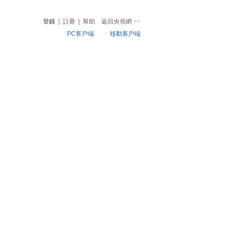
登錄
|
註冊
|
幫助
返回央視網
>>
PC客戶端
移動客戶端
音
熱榜
微視頻
兒
音樂
體育賽事
農業農村