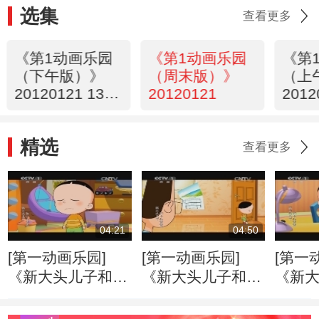
选集
查看更多
《第1动画乐园
《第1动画乐园
《第
（下午版）》
（周末版）》
（上
20120121 13：
20120121
2012
35
25
精选
查看更多
04:21
04:50
[第一动画乐园]
[第一动画乐园]
[第一
《新大头儿子和小
《新大头儿子和小
《新
头爸爸》（第二
头爸爸》（第二
头爸
季） 好朋友
季） 戴眼镜的大
季） 