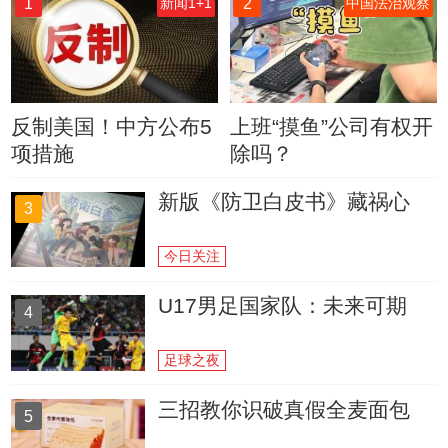
1
2
新闻1+1
中国法治观察
反制美国！中方公布5
上班“摸鱼”公司有权开
项措施
除吗？
新版《防卫白皮书》藏祸心
3
今日关注
U17男足国家队：未来可期
4
足球之夜
三招教你识破真假全麦面包
5