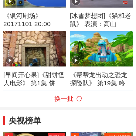
《银河剧场》
[冰雪梦想团]《猫和老
20171101 20:00
鼠》 表演：高山
[早间开心果]《甜饼怪
《帮帮龙出动之恐龙
大电影》 第1集 饼饼7
探险队》 第19集 咚
大破饼干危机
咚！“甲龙”
换一批
央视榜单