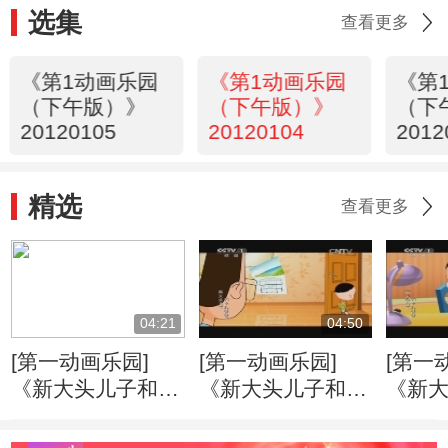
选集
查看更多
《第1动画乐园
《第1动画乐园
《第
（下午版）》
（下午版）》
（下
20120105
20120104
2012
精选
查看更多
04:21
04:50
[第一动画乐园]
[第一动画乐园]
[第一
《新大头儿子和小
《新大头儿子和小
《新
头爸爸》（第二
头爸爸》（第二
头爸
季） 好朋友
季） 戴眼镜的大
季） 