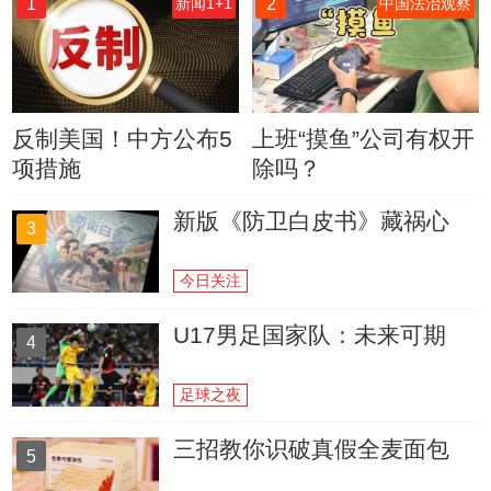
1
2
新闻1+1
中国法治观察
反制美国！中方公布5
上班“摸鱼”公司有权开
项措施
除吗？
新版《防卫白皮书》藏祸心
3
今日关注
U17男足国家队：未来可期
4
足球之夜
三招教你识破真假全麦面包
5