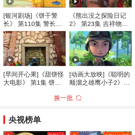
[银河剧场]《饼干警
《熊出没之探险日记
长》 第110集 警长的
2》 第23集 吉祥物争
超级粉丝
霸赛
[早间开心果]《甜饼怪
[动画大放映]《聪明的
大电影》 第1集 饼饼7
顺溜之雄鹰小子2》
大破饼干危机
第23集 高参谋乱点兵
换一批
央视榜单