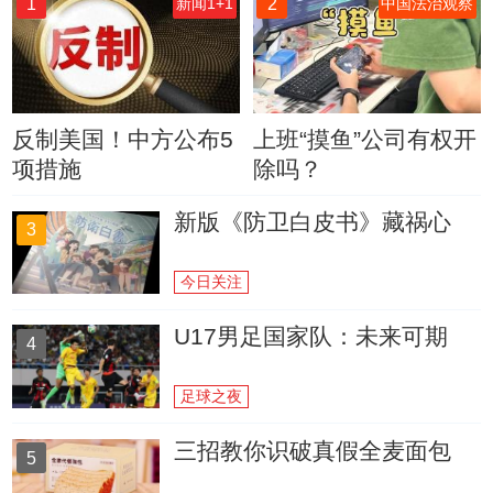
1
2
新闻1+1
中国法治观察
反制美国！中方公布5
上班“摸鱼”公司有权开
项措施
除吗？
新版《防卫白皮书》藏祸心
3
今日关注
U17男足国家队：未来可期
4
足球之夜
三招教你识破真假全麦面包
5