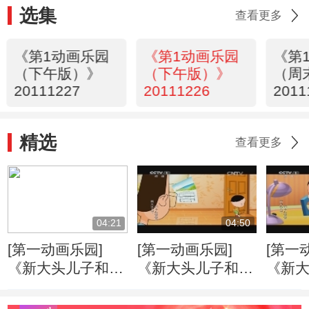
选集
查看更多
《第1动画乐园
《第1动画乐园
《第
（下午版）》
（下午版）》
（周
20111227
20111226
2011
43
精选
查看更多
04:21
04:50
[第一动画乐园]
[第一动画乐园]
[第一
《新大头儿子和小
《新大头儿子和小
《新
头爸爸》（第二
头爸爸》（第二
头爸
季） 好朋友
季） 戴眼镜的大
季） 