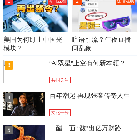
1
2
今日亚洲
法治在线
美国为何盯上中国光
暗语引流？午夜直播
模块？
间乱象
“AI双星”上空有何新本领？
3
共同关注
百年潮起 再现张謇传奇人生
4
文化十分
一醋一面 “酸”出亿万财路
5