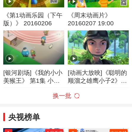
《第1动画乐园（下午
《周末动画片》
版）》 20160206
20160207 19:00
[银河剧场]《我的小小
[动画大放映]《聪明的
美猴王》 第1集 小小
顺溜之雄鹰小子2》
美猴王来了
第23集 高参谋乱点兵
换一批
央视榜单