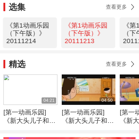
选集
查看更多
《第1动画乐园
《第1动画乐园
《第
（下午版）》
（下午版）》
（下
20111214
20111213
2011
精选
查看更多
04:21
04:50
[第一动画乐园]
[第一动画乐园]
[第一
《新大头儿子和小
《新大头儿子和小
《新
头爸爸》（第二
头爸爸》（第二
头爸
季） 好朋友
季） 戴眼镜的大
季） 