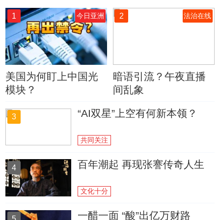
1
2
今日亚洲
法治在线
美国为何盯上中国光
暗语引流？午夜直播
模块？
间乱象
“AI双星”上空有何新本领？
3
共同关注
百年潮起 再现张謇传奇人生
4
文化十分
一醋一面 “酸”出亿万财路
5