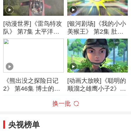
[动漫世界]《雷鸟特攻
[银河剧场]《我的小小
队》 第7集 太平洋火
美猴王》 第2集 肚子
山带（下）
里的秘密
《熊出没之探险日记
[动画大放映]《聪明的
2》 第46集 博士的意
顺溜之雄鹰小子2》
外发现
第23集 高参谋乱点兵
换一批
央视榜单