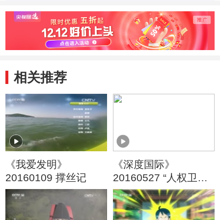
季） 奇妙的纸盒
季） 超级大泡泡/
车成
子/青椒大战
灵感女神
相关推荐
《我爱发明》
《深度国际》
20160109 撑丝记
20160527 “人权卫
士”的人权纪录