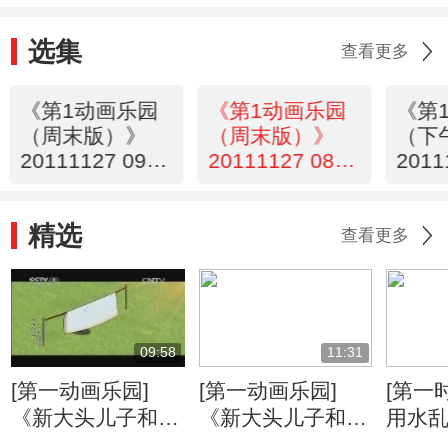
选集
查看更多
《第1动画乐园
《第1动画乐园
《第
（周末版）》
（周末版）》
（下
20111127 09：
20111127 08：
2011
22
34
13
精选
查看更多
09:58
11:31
[第一动画乐园]
[第一动画乐园]
[第一
《新大头儿子和小
《新大头儿子和小
用水乱
头爸爸》（第二
头爸爸》（第二
京：