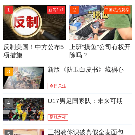
1
2
新闻1+1
中国法治观察
反制美国！中方公布5
上班“摸鱼”公司有权开
项措施
除吗？
新版《防卫白皮书》藏祸心
3
今日关注
U17男足国家队：未来可期
4
足球之夜
三招教你识破真假全麦面包
5