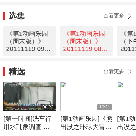
选集
查看更多
《第1动画乐园
《第1动画乐园
《第
（周末版）》
（周末版）》
（下
20111119 09：
20111119 08：
2011
22
34
精选
查看更多
06:22
10:31
[第一时间]洗车行
[第1动画乐园]《熊
[第1
用水乱象调查 北
出没之环球大冒
出没
京：偷用自来水洗
险》 第47集 百宝
险》 