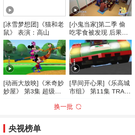
[冰雪梦想团]《猫和老
[小鬼当家]第二季 偷
鼠》 表演：高山
吃零食被发现 后果很
严重
[动画大放映]《米奇妙
[早间开心果]《乐高城
妙屋》 第3集 超级探
市组》 第11集 TRAIN
险（上集）
RIDE
换一批
央视榜单