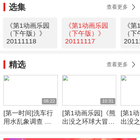
选集
查看更多
《第1动画乐园
《第1动画乐园
《第
（下午版）》
（下午版）》
（下
20111118
20111117
2011
精选
查看更多
06:22
10:31
[第一时间]洗车行
[第1动画乐园]《熊
[第1
用水乱象调查 北
出没之环球大冒
出没
京：偷用自来水洗
险》 第47集 百宝
险》 
车成洗车行潜规则
箱
生病