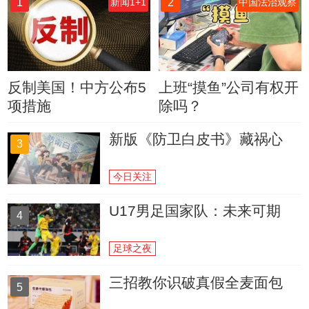
1
2
新闻1+1
中国法治观察
反制美国！中方公布5
上班“摸鱼”公司有权开
项措施
除吗？
新版《防卫白皮书》藏祸心
3
今日关注
U17男足国家队：未来可期
4
足球之夜
三招教你识破真假全麦面包
5