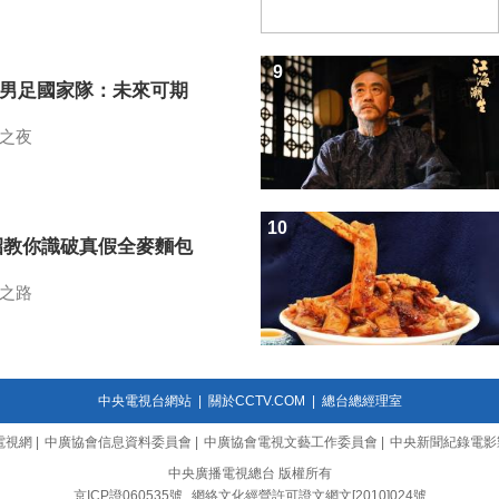
9
7男足國家隊：未來可期
之夜
10
招教你識破真假全麥麵包
之路
中央電視台網站
|
關於CCTV.COM
|
總台總經理室
電視網
|
中廣協會信息資料委員會
|
中廣協會電視文藝工作委員會
|
中央新聞紀錄電影
中央廣播電視總台 版權所有
京ICP證060535號
網絡文化經營許可證文網文[2010]024號