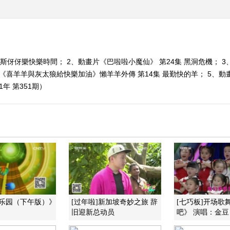
愛斯伢伢樂快樂時間； 2、動畫片《巴啦啦小魔仙》 第24集 黑洞危機；
畫片《喜羊羊與灰太狼給快樂加油》懶羊羊外傳 第14集 最勤快的羊； 5
1年 第351期）
画乐园（下午版）》
[过年啦]新加坡奇妙之旅 辞
[七巧板]开场歌
旧迎新总动员
吧》 演唱：金豆