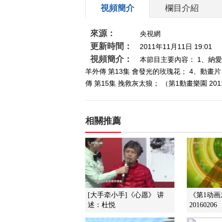
視頻簡介
欄目介紹
來源：
央視網
更新時間：
2011年11月11日 19:01
視頻簡介：
本節目主要內容： 1、納
羊外傳 第13集 會發光的玫瑰花； 4、動
傳 第15集 挽救灰太狼； （第1動畫樂園 201
相關推薦
[大手牵小手]《心愿》 讲
《第1动
述：杜悦
20160206