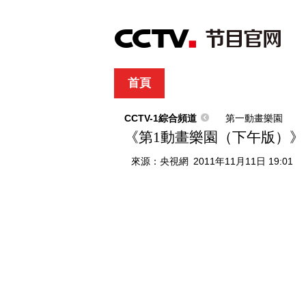
首頁
直播
節目單
綜合
新聞
財經
綜藝
中文國際
體
CCTV-1綜合頻道
第一動畫樂園
《第1動畫樂園（下午版）》 20
來源：
央視網
2011年11月11日 19:01