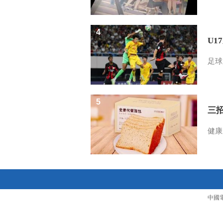
4
U1
足球
5
三
健康
中國