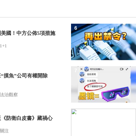
6
制美國！中方公佈5項措施
1+1
7
班“摸魚”公司有權開除
？
法治觀察
8
版《防衛白皮書》藏禍心
關注