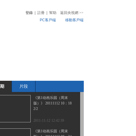
版）》 20111113 08：34
登錄
|
註冊
|
幫助
返回央視網
>>
PC客戶端
移動客戶端
2011-11-13 10:05:01
《第1动画乐园（下午
音
熱榜
版）》 20111112 17：06
微視頻
兒
音樂
體育賽事
農業農村
2011-11-12 18:40:30
《第1动画乐园（周末
版）》 20111112 10：18
1/2
期
片段
2011-11-12 13:18:49
《第1动画乐园（周末
版）》 20111112 10：18
2/2
2011-11-12 12:42:39
《第1动画乐园（周末