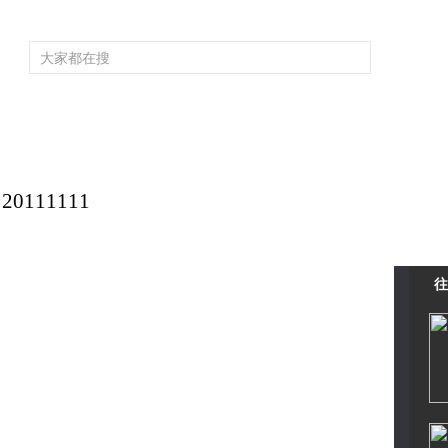
頻道大全
欄目大全
片庫
4K專區
聽
育
電影
國防軍事
電視劇
紀錄
科教
戲曲
社會與法
少
111111
往