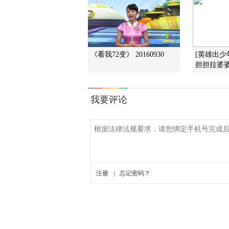
《看我72变》 20160930
[英雄出少
担担拉婆