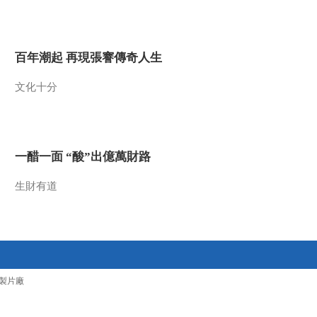
2011-11-02 18:31:24
《第1动画乐园（下午
百年潮起 再現張謇傳奇人生
版）》 20111101
文化十分
2011-11-01 18:53:06
《第1动画乐园（下午
版）》 20111031
一醋一面 “酸”出億萬財路
2011-10-31 19:33:19
生財有道
《第1动画乐园（下午
版）》 20111030
2011-10-30 19:08:54
《第1动画乐园（周末
製片廠
版）》 20111030 11：06