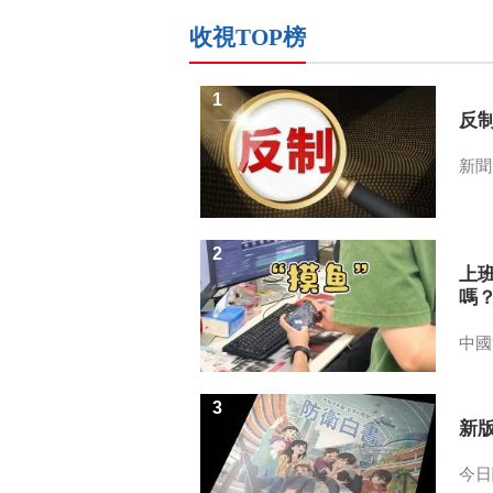
收視TOP榜
1
反
新聞
2
上
嗎
中國
3
新
今日