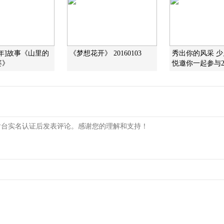
年]故事《山里的
《梦想花开》 20160103
秀出你的风采 
婆》
悦邀你一起参与201