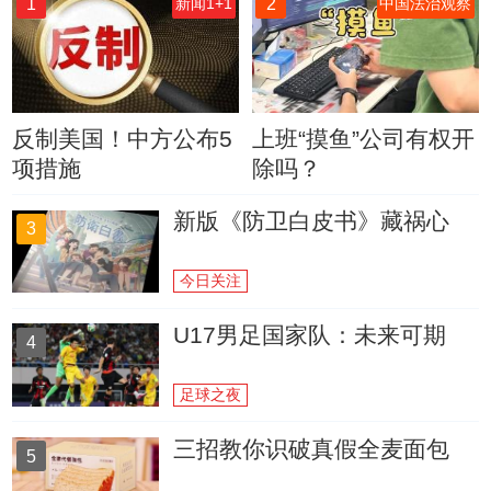
1
2
新闻1+1
中国法治观察
反制美国！中方公布5
上班“摸鱼”公司有权开
项措施
除吗？
新版《防卫白皮书》藏祸心
3
今日关注
U17男足国家队：未来可期
4
足球之夜
三招教你识破真假全麦面包
5