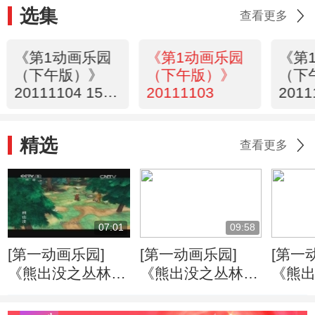
选集
查看更多
《第1动画乐园
《第1动画乐园
《第
（下午版）》
（下午版）》
（下
20111104 15：
20111103
2011
48
精选
查看更多
07:01
09:58
[第一动画乐园]
[第一动画乐园]
[第一
《熊出没之丛林总
《熊出没之丛林总
《熊
动员》 打嗝的烦
动员》 丛林旱冰
动员》
恼
记
机”