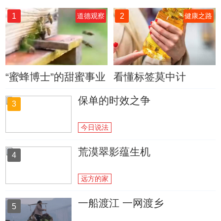
1
2
道德观察
健康之路
“蜜蜂博士”的甜蜜事业
看懂标签莫中计
保单的时效之争
3
今日说法
荒漠翠影蕴生机
4
远方的家
一船渡江 一网渡乡
5