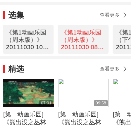
选集
查看更多
《第1动画乐园
《第1动画乐园
《第
（周末版）》
（周末版）》
（下
20111030 10：
20111030 08：
2011
14
34
精选
查看更多
07:01
09:58
[第一动画乐园]
[第一动画乐园]
[第一
《熊出没之丛林总
《熊出没之丛林总
《熊
动员》 打嗝的烦
动员》 丛林旱冰
动员》