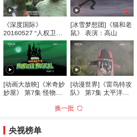
《深度国际》
[冰雪梦想团]《猫和老
20160527 “人权卫
鼠》 表演：高山
士”的人权纪录
[动画大放映]《米奇妙
[动漫世界]《雷鸟特攻
妙屋》 第7集 怪物音
队》 第7集 太平洋火
乐剧（上集）
山带（下）
换一批
央视榜单