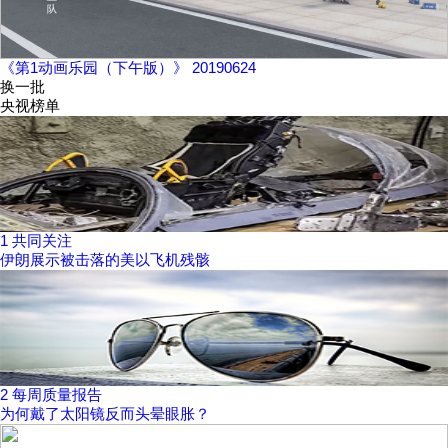
《第1动画乐园（下午版）》 20190624
换一批
央视榜单
1
共同关注
伊朗展示被击落的美以飞机残骸
2
每周质量报告
为何戴了太阳镜反而头晕眼胀？