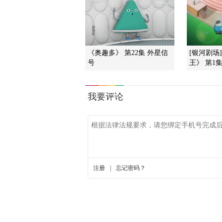
《奥趣多》 第22集 外星信
[银河剧场
号
王》 第1