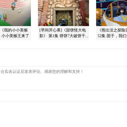
]《我的小小美猴
[早间开心果]《甜饼怪大电
《熊出没之探险日
集 小小美猴王来了
影》 第1集 饼饼7大破饼干...
52集 团子，我