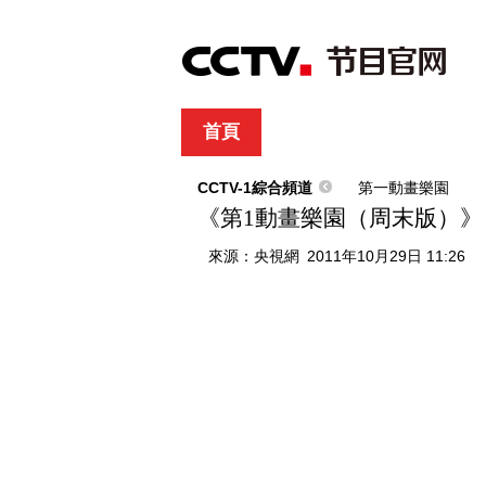
首頁
直播
節目單
綜合
新聞
財經
綜藝
中文國際
體
CCTV-1綜合頻道
第一動畫樂園
《第1動畫樂園（周末版）》 201
來源：
央視網
2011年10月29日 11:26