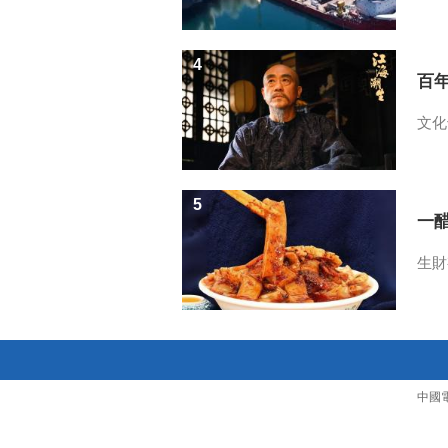
4
百
文化
5
一醋
生財
中國