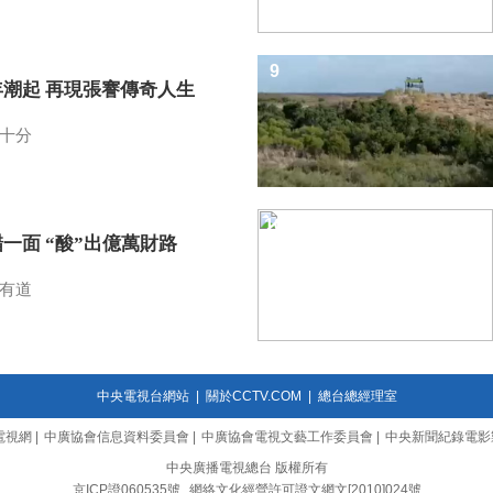
9
年潮起 再現張謇傳奇人生
十分
10
一面 “酸”出億萬財路
有道
中央電視台網站
|
關於CCTV.COM
|
總台總經理室
電視網
|
中廣協會信息資料委員會
|
中廣協會電視文藝工作委員會
|
中央新聞紀錄電影
中央廣播電視總台 版權所有
京ICP證060535號
網絡文化經營許可證文網文[2010]024號