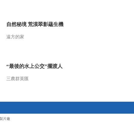
2011-10-15 11:12:56
《第1动画乐园（上午
自然秘境 荒漠翠影蘊生機
版）》 20111015 08：34
遠方的家
2011-10-15 09:42:36
《第1动画乐园（下午
版）》 20111011
“最後的水上公交”擺渡人
2011-10-11 19:26:50
三農群英匯
《第1动画乐园（下午
版）》 20111010
2011-10-10 19:16:20
《第1动画乐园（下午
製片廠
版）》 20111009