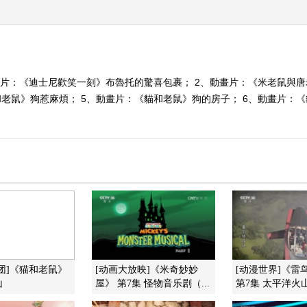
畫片：《迪士尼歡笑一刻》布魯托的驚喜包裹； 2、動畫片：《米老鼠與唐
和老鼠》狗惹麻煩； 5、動畫片：《貓和老鼠》狗的房子； 6、動畫片：
团]《猫和老鼠》
[动画大放映]《米奇妙妙
[动漫世界]《雷
山
屋》 第7集 怪物音乐剧（...
第7集 太平洋火