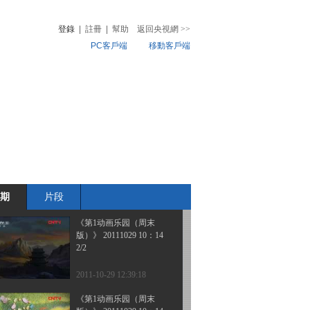
版）》 20111030 10：14
登錄
|
註冊
|
幫助
返回央視網
>>
PC客戶端
移動客戶端
2011-10-30 11:53:09
《第1动画乐园（周末
音
熱榜
版）》 20111030 08：34
微視頻
兒
音樂
體育賽事
農業農村
2011-10-30 09:58:26
《第1动画乐园（下午
版）》 20111029
期
片段
2011-10-29 18:24:40
《第1动画乐园（周末
版）》 20111029 10：14
2/2
2011-10-29 12:39:18
《第1动画乐园（周末