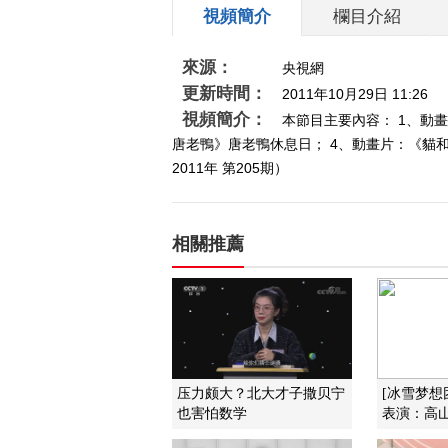
視頻簡介
欄目介紹
來源：
央視網
更新時間：
2011年10月29日 11:26
視頻簡介：
本節目主要內容： 1、動
唐老鴨》唐老鴨休息日； 4、動畫片：《貓
2011年 第205期）
相關推薦
压力颇大？北大才子撒贝宁
[冰雪梦想
也害怕数学
表演：高