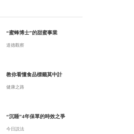
2011-10-22 10:48:26
《第1动画乐园（周末
版）》 20111022 08：34
“蜜蜂博士”的甜蜜事業
2011-10-22 09:57:14
道德觀察
《第1动画乐园（上午
版）》 20111016 11：06
教你看懂食品標籤莫中計
2011-10-16 12:29:40
健康之路
《第1动画乐园（上午
版）》 20111016
2011-10-16 10:00:21
“沉睡”4年保單的時效之爭
《第1动画乐园（上午
版）》 20111015
今日説法