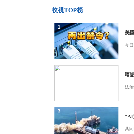
收視TOP榜
1
美
今日
2
暗
法治
3
“A
共同