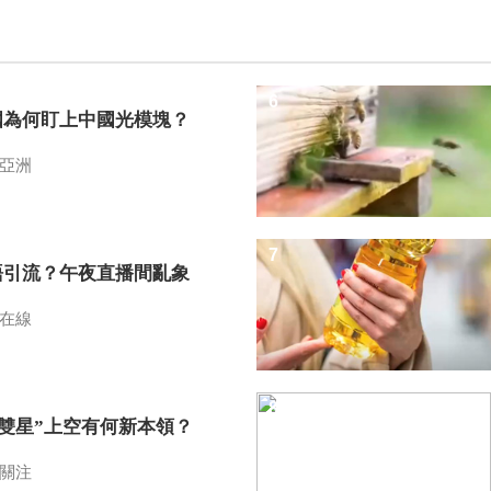
6
國為何盯上中國光模塊？
亞洲
7
語引流？午夜直播間亂象
在線
8
I雙星”上空有何新本領？
關注