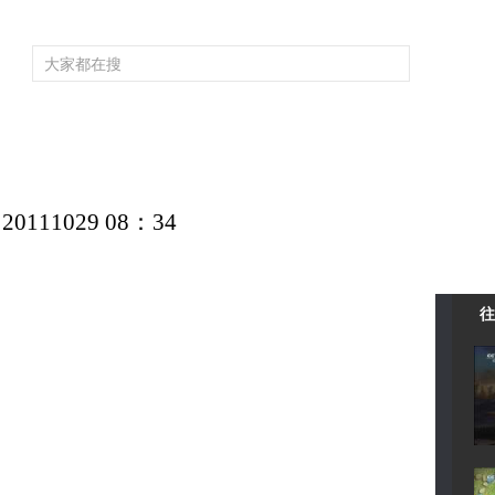
頻道大全
欄目大全
片庫
4K專區
聽
育
電影
國防軍事
電視劇
紀錄
科教
戲曲
社會與法
少
11029 08：34
往