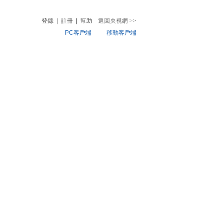
登錄
|
註冊
|
幫助
返回央視網
>>
PC客戶端
移動客戶端
音
熱榜
微視頻
兒
音樂
體育賽事
農業農村