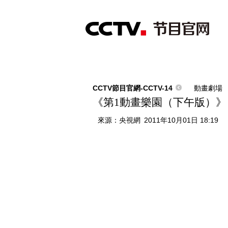
首頁
直播
節目單
綜合
新聞
財經
綜藝
中文國際
體
CCTV節目官網-CCTV-14
動畫劇場
《第1動畫樂園（下午版）》 20
來源：
央視網
2011年10月01日 18:19