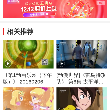
相关推荐
《第1动画乐园（下午
[动漫世界]《雷鸟特攻
版）》 20160206
队》 第6集 太平洋火
山带（上）