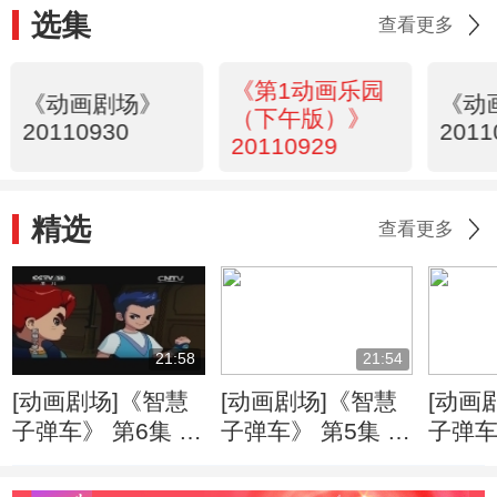
选集
查看更多
《第1动画乐园
《动画剧场》
《动
（下午版）》
20110930
2011
20110929
精选
查看更多
21:58
21:54
[动画剧场]《智慧
[动画剧场]《智慧
[动画
子弹车》 第6集 迷
子弹车》 第5集 消
子弹车
宫中的激斗
失的零件
强敌