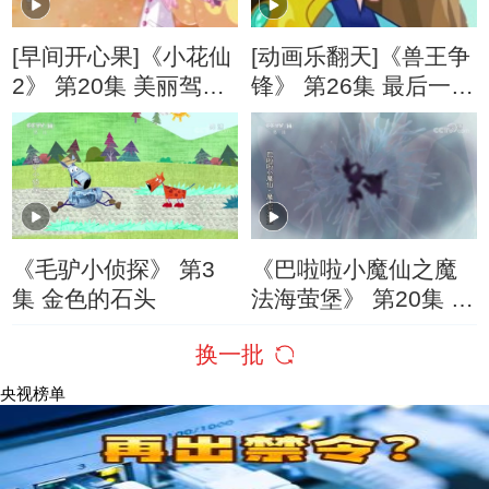
[早间开心果]《小花仙
[动画乐翻天]《兽王争
2》 第20集 美丽驾
锋》 第26集 最后一只
到！第三魔法使者诞
精灵
生！
《毛驴小侦探》 第3
《巴啦啦小魔仙之魔
集 金色的石头
法海萤堡》 第20集 冰
岚城危机
换一批
央视榜单