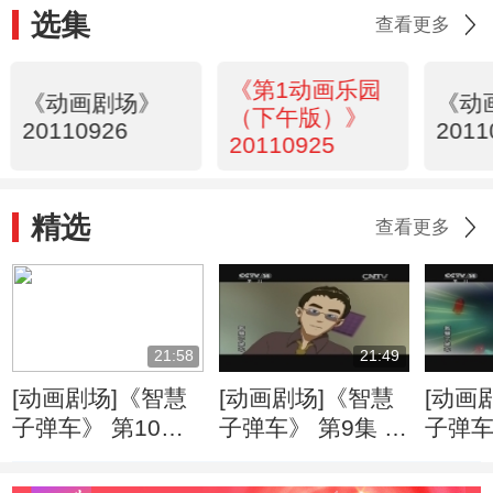
选集
查看更多
《第1动画乐园
《动画剧场》
《动
（下午版）》
20110926
2011
20110925
精选
查看更多
21:58
21:49
[动画剧场]《智慧
[动画剧场]《智慧
[动画
子弹车》 第10集
子弹车》 第9集 云
子弹车
强敌出现了
风对阵炎辉
《你好
手》