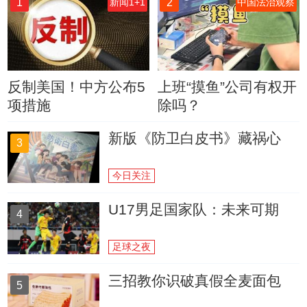
1
2
新闻1+1
中国法治观察
反制美国！中方公布5
上班“摸鱼”公司有权开
项措施
除吗？
新版《防卫白皮书》藏祸心
3
今日关注
U17男足国家队：未来可期
4
足球之夜
三招教你识破真假全麦面包
5