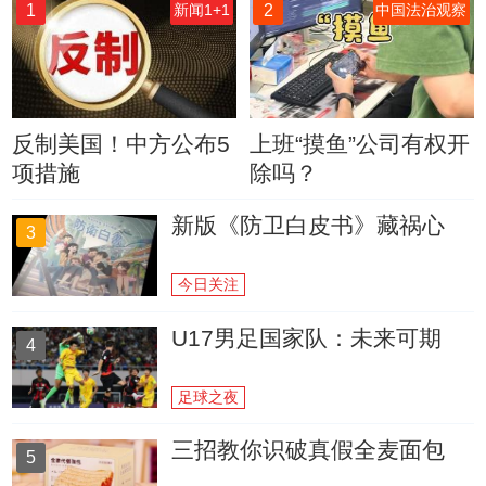
1
2
新闻1+1
中国法治观察
反制美国！中方公布5
上班“摸鱼”公司有权开
项措施
除吗？
新版《防卫白皮书》藏祸心
3
今日关注
U17男足国家队：未来可期
4
足球之夜
三招教你识破真假全麦面包
5