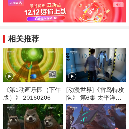
相关推荐
《第1动画乐园（下午
[动漫世界]《雷鸟特攻
版）》 20160206
队》 第6集 太平洋火
山带（上）