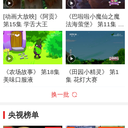
[动画大放映]《阿贡》
《巴啦啦小魔仙之魔
第15集 学舌大王
法海萤堡》 第11集 魔
达身份
《农场故事》 第18集
《田园小精灵》 第1
美味口服液
集 花灯大赛
换一批
央视榜单