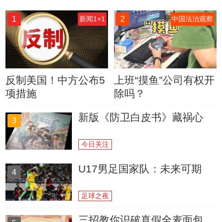
1
2
新闻1+1
中国法治观察
反制美国！中方公布5
上班“摸鱼”公司有权开
项措施
除吗？
新版《防卫白皮书》藏祸心
3
今日关注
U17男足国家队：未来可期
4
足球之夜
三招教你识破真假全麦面包