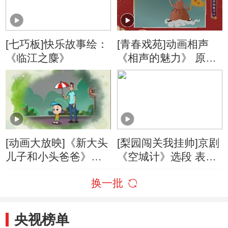
[七巧板]快乐故事绘：
[青春戏苑]动画相声
《临江之麋》
《相声的魅力》 原声
表演者：马三立 王凤
山
[动画大放映]《新大头
[梨园闯关我挂帅]京剧
儿子和小头爸爸》
《空城计》选段 表
（第五季） 第491集
演：杜喆
换一批
零花钱/你好，鼹鼠先
生
央视榜单