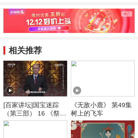
相关推荐
[百家讲坛]国宝迷踪
《无敌小鹿》 第49集
（第三部） 16 《祭侄
树上的飞车
文稿》之谜 力挽狂澜
的颜杲卿