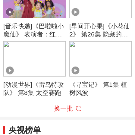
[音乐快递]《巴啦啦小
[早间开心果]《小花仙
魔仙》 表演者：红果
2》 第26集 隐藏的真
果
心
[动漫世界]《雷鸟特攻
《寻宝记》 第1集 植
队》 第8集 太空赛跑
树风波
换一批
央视榜单