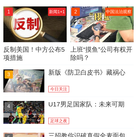
1
2
新闻1+1
中国法治观察
反制美国！中方公布5
上班“摸鱼”公司有权开
项措施
除吗？
新版《防卫白皮书》藏祸心
3
今日关注
U17男足国家队：未来可期
4
足球之夜
三招教你识破真假全麦面包