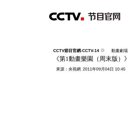
首頁
直播
節目單
綜合
新聞
財經
綜藝
中文國際
體
CCTV節目官網-CCTV-14
動畫劇場
《第1動畫樂園（周末版）》 201
來源：
央視網
2011年09月04日 10:45