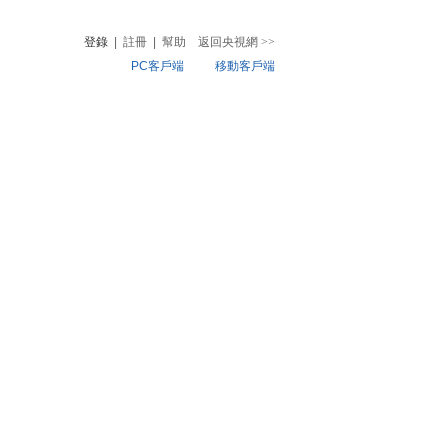
登錄
|
註冊
|
幫助
返回央視網
>>
PC客戶端
移動客戶端
音
熱榜
微視頻
兒
音樂
體育賽事
農業農村