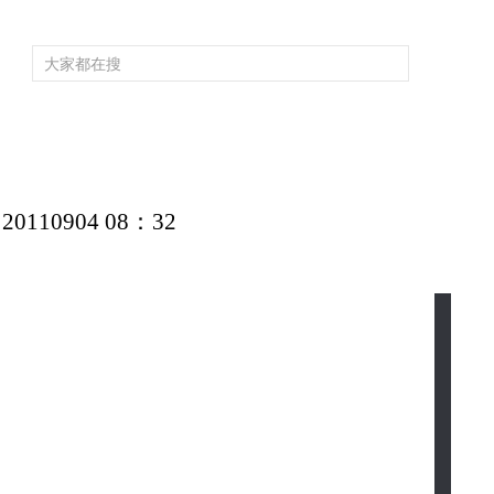
頻道大全
欄目大全
片庫
4K專區
聽
育
電影
國防軍事
電視劇
紀錄
科教
戲曲
社會與法
少
10904 08：32