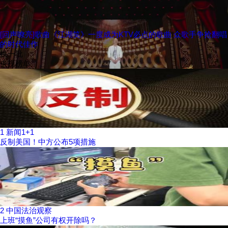
[回声嘹亮]歌曲《江湖笑》一度成为KTV必点的歌曲 众歌手争抢翻唱
的时代佳作
换一批
央视榜单
1
新闻1+1
反制美国！中方公布5项措施
2
中国法治观察
上班“摸鱼”公司有权开除吗？