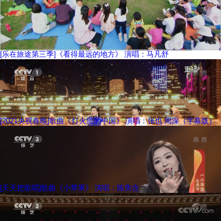
[乐在旅途第三季]《看得最远的地方》 演唱：马凡舒
[2021央视春晚]歌曲《灯火里的中国》 演唱：张也 周深（字幕版）
[天天把歌唱]歌曲《小苹果》 演唱：陈美含