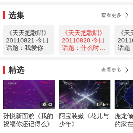
选集
查看更多
《天天把歌唱》
《天天把歌唱》
《天
20110821 今日
20110820 今日
201
话题：我爱你
话题：什么时候
话题
你会发誓
骄傲
精选
查看更多
03:33
02:50
孙悦新面貌《我的
阿宝装嫩《花儿与
庞龙
祝福你还记得么》
少年》
的家