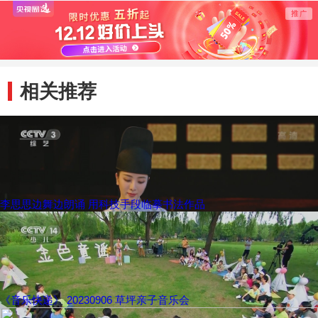
相关推荐
李思思边舞边朗诵 用科技手段临摹书法作品
《音乐快递》 20230906 草坪亲子音乐会