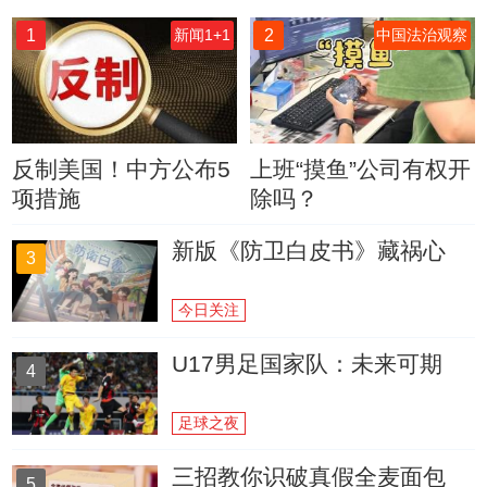
1
2
新闻1+1
中国法治观察
反制美国！中方公布5
上班“摸鱼”公司有权开
项措施
除吗？
新版《防卫白皮书》藏祸心
3
今日关注
U17男足国家队：未来可期
4
足球之夜
三招教你识破真假全麦面包
5