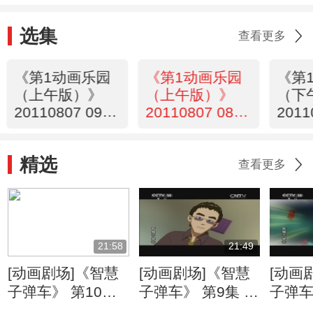
选集
查看更多
《第1动画乐园
《第1动画乐园
《第
（上午版）》
（上午版）》
（下
20110807 09：
20110807 08：
2011
22
33
精选
查看更多
21:58
21:49
[动画剧场]《智慧
[动画剧场]《智慧
[动画
子弹车》 第10集
子弹车》 第9集 云
子弹车
强敌出现了
风对阵炎辉
《你好