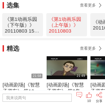
选集
查看更多
《第1动画乐园
《第1动画乐园
《动
（下午版）》
（上午版）》
2011
20110803 15：
20110803
47
精选
查看更多
21:58
21:49
[动画剧场]《智慧
[动画剧场]《智慧
[动画
子弹车》 第10集
子弹车》 第9集 云
子弹车
强敌出现了
风对阵炎辉
《你好
我来说两句
10
分享
手》