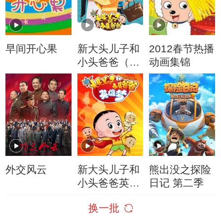
早间开心果
新大头儿子和
2012春节热播
小头爸爸（动
动画集锦
画真人情景
剧）
外交风云
新大头儿子和
熊出没之探险
小头爸爸英雄
日记 第二季
梦
换一批