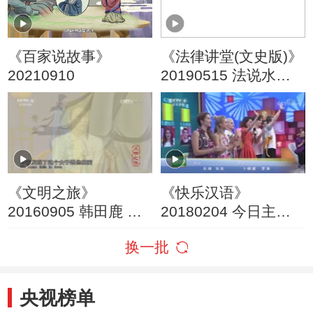
《百家说故事》
《法律讲堂(文史版)》
20210910
20190515 法说水浒·
蔡太师的生日礼物
《文明之旅》
《快乐汉语》
20160905 韩田鹿 追
20180204 今日主题
本溯源话白蛇
字：雌雄
换一批
央视榜单