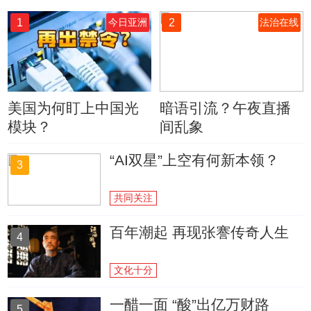
1
2
今日亚洲
法治在线
美国为何盯上中国光
暗语引流？午夜直播
模块？
间乱象
“AI双星”上空有何新本领？
3
共同关注
百年潮起 再现张謇传奇人生
4
文化十分
一醋一面 “酸”出亿万财路
5