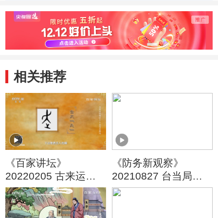
相关推荐
《百家讲坛》
《防务新观察》
20220205 古来运动
20210827 台当局欲
有达人 3 走可及奔马
斥巨资造导弹 日议员
借钓鱼岛挑事 美在东
南亚遭信任危机