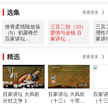
选集
查看更多
侠骨柔情陆放翁
三言二拍（10）
三言
（5）初露锋芒
爱情与金钱 百
理性
百家讲坛
家讲坛
家讲
20110108
20110102
2011
精选
查看更多
15:55
23:25
百家讲坛 大风歌
百家讲坛 大风吹
百家讲
分封之争 1
（十三） 十罪项
（十三
王 下
王 上