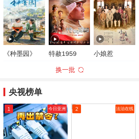
《种墨园》
特赦1959
小娘惹
换一批
央视榜单
1
2
今日亚洲
法治在线