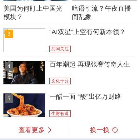
美国为何盯上中国光
暗语引流？午夜直播
模块？
间乱象
“AI双星”上空有何新本领？
3
共同关注
百年潮起 再现张謇传奇人生
4
文化十分
一醋一面 “酸”出亿万财路
5
生财有道
查看更多
换一换