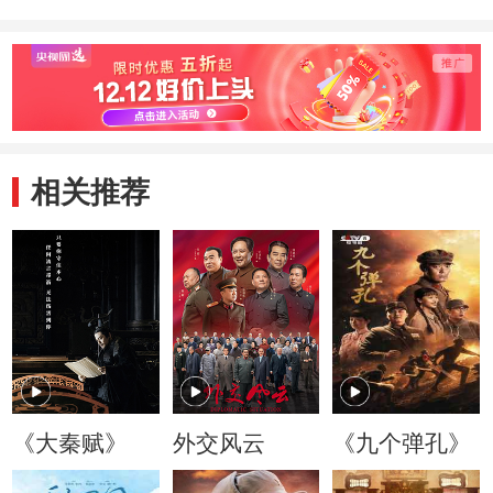
相关推荐
《大秦赋》
外交风云
《九个弹孔》