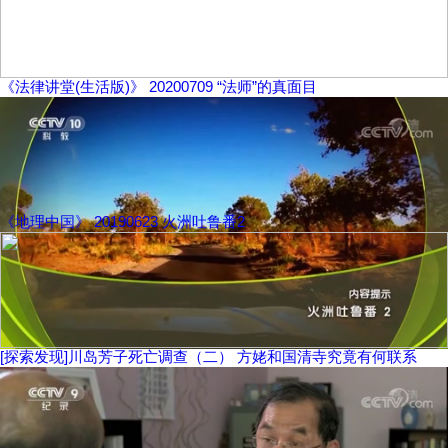
《法律讲堂(生活版)》 20200709 “法师”的真面目
《地理中国》 20190623 火洲吐鲁番2
[探索发现]川岛芳子死亡调查（二） 方姥和国清寺究竟有何联系