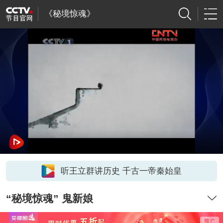
《秘境惊魂》
听王立群讲历史 千古一帝秦始皇
“秘境惊魂” 鬼新娘