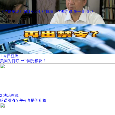
《特别呈现》 20170501 穿越海上丝绸之路 第一集 寻路
换一批
央视榜单
1
今日亚洲
美国为何盯上中国光模块？
2
法治在线
暗语引流？午夜直播间乱象