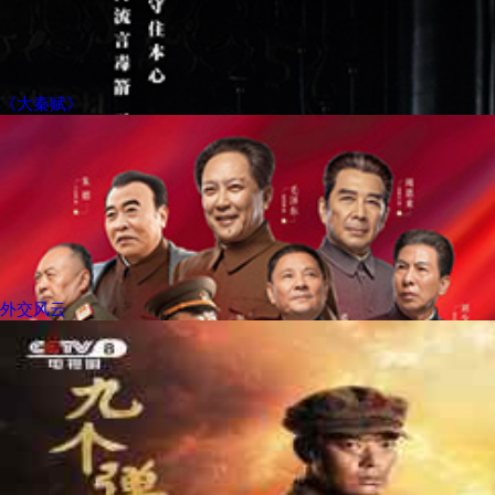
《大秦赋》
外交风云