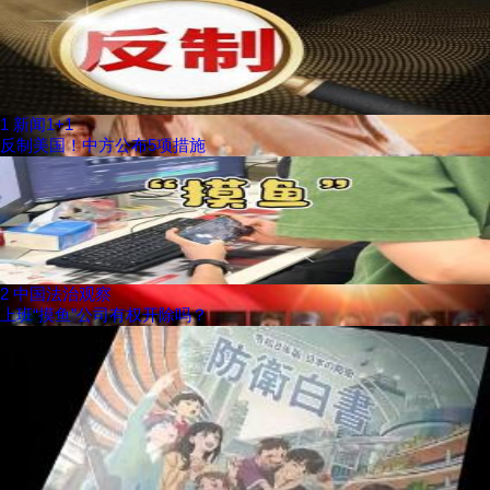
1
新闻1+1
反制美国！中方公布5项措施
2
中国法治观察
上班“摸鱼”公司有权开除吗？