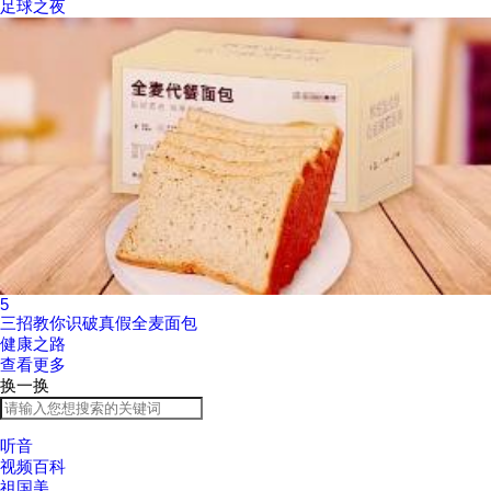
足球之夜
5
三招教你识破真假全麦面包
健康之路
查看更多
换一换
听音
视频百科
祖国美