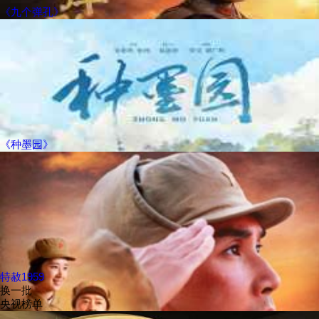
《九个弹孔》
《种墨园》
特赦1959
换一批
央视榜单