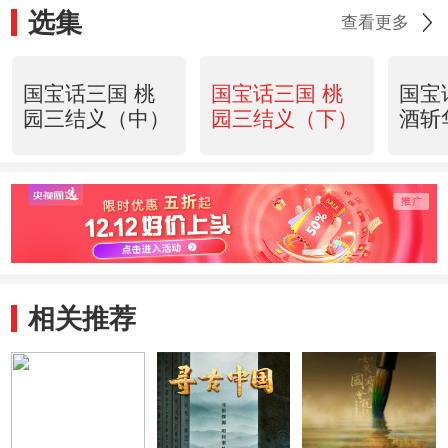
选集
查看更多
国宝话三国 桃
国宝话三国 桃
国宝
园三结义（中）
园三结义（下）
酒斩
相关推荐