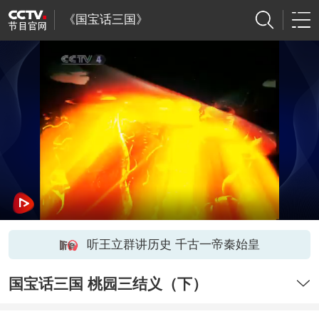
《国宝话三国》
听王立群讲历史 千古一帝秦始皇
国宝话三国 桃园三结义（下）