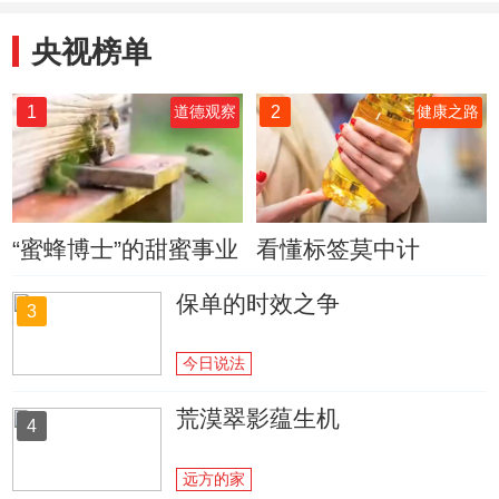
央视榜单
1
2
道德观察
健康之路
“蜜蜂博士”的甜蜜事业
看懂标签莫中计
保单的时效之争
3
今日说法
荒漠翠影蕴生机
4
远方的家