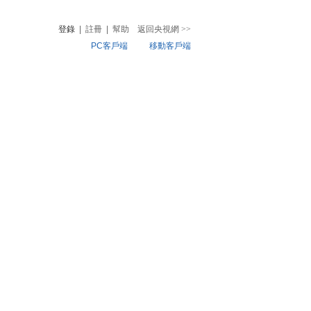
登錄
|
註冊
|
幫助
返回央視網
>>
PC客戶端
移動客戶端
音
熱榜
微視頻
兒
音樂
體育賽事
農業農村