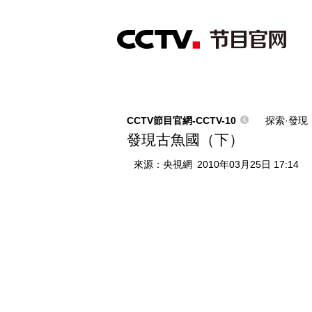
首頁
直播
節目單
綜合
新聞
財經
綜藝
中文國際
體
CCTV節目官網-CCTV-10
探索·發現
發現古魚國（下）
來源：
央視網
2010年03月25日 17:14