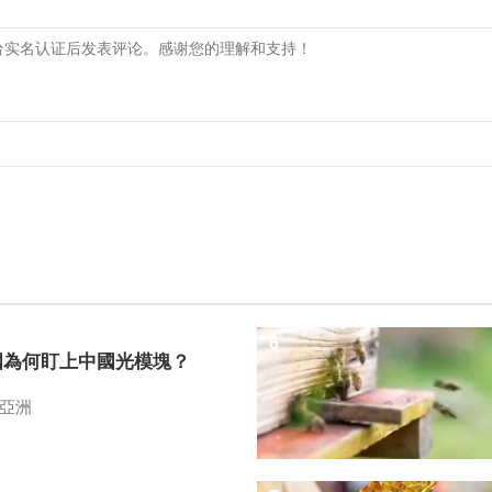
6
國為何盯上中國光模塊？
亞洲