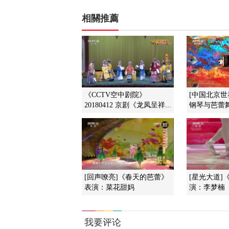
相關推薦
《CCTV空中剧院》
[中国北京世
20180412 京剧《龙凤呈祥...
钢琴与芭蕾舞
[回声嘹亮]《春天的芭蕾》
[星光大道]
表演：菜花甜妈
演：李梦楠