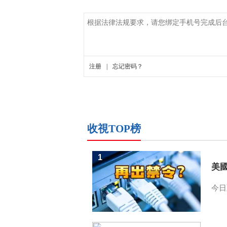
收視TOP榜
1
美
今日