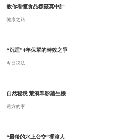
教你看懂食品標籤莫中計
健康之路
“沉睡”4年保單的時效之爭
今日説法
自然秘境 荒漠翠影蘊生機
遠方的家
“最後的水上公交”擺渡人