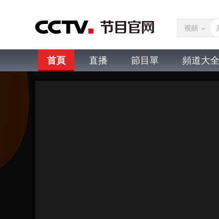
視頻
首頁
直播
節目單
頻道大