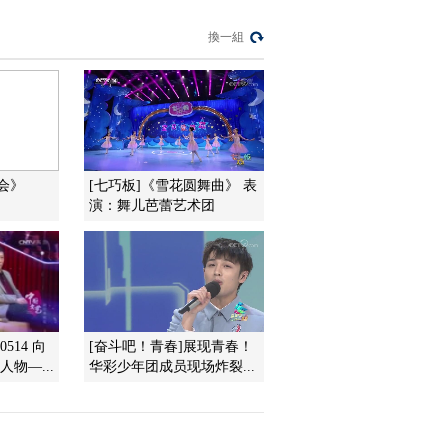
《幕后》2010春晚的
換一組
幕后故事 8《一句话的
事》
00:29:36
熱播榜
美國為何盯上中國光
模塊？
晚会》
[七巧板]《雪花圆舞曲》 表
今日亞洲
演：舞儿芭蕾艺术团
暗語引流？午夜直播
間亂象
法治在線
“AI雙星”上空有何新本
領？
514 向
[奋斗吧！青春]展现青春！
共同關注
物—...
华彩少年团成员现场炸裂...
百年潮起 再現張謇傳
奇人生
文化十分