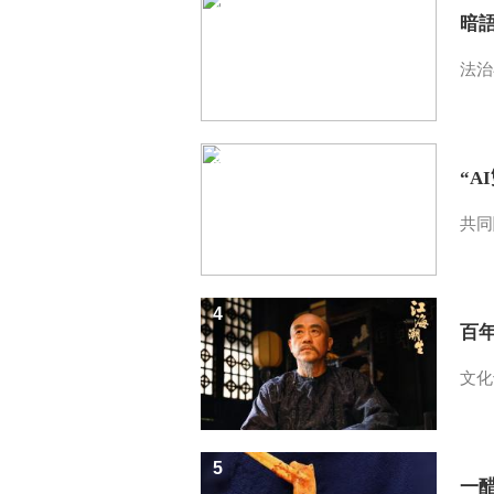
2
暗
法治
3
“A
共同
4
百
文化
5
一醋