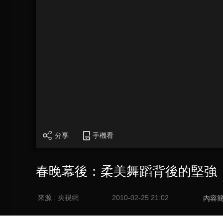
分享
手機看
春晚幕後：柔美舞蹈背後的堅強
來源 : 央視網
2010-02-25 21:02
內容