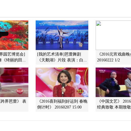
界园艺博览会]
[我的艺术清单]芭蕾舞剧
《2016元宵戏曲
《绮丽的田...
《天鹅湖》片段 表演：白...
20160222 1/2
《跨界芭蕾》 表
《2016喜到福到好运到 春晚
《中国文艺》 20160
倒计时》 20160207 15:00
经典致敬 本期致敬人