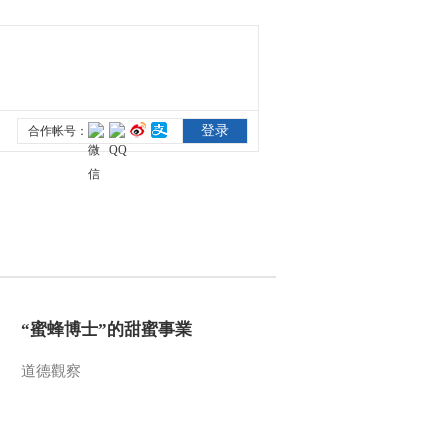
一醋一面 “酸”出億萬
財路
生財有道
“蜜蜂博士”的甜蜜事業
道德觀察
教你看懂食品標籤莫
中計
健康之路
“沉睡”4年保單的時效
之爭
今日説法
自然秘境 荒漠翠影蘊
“蜜蜂博士”的甜蜜事業
生機
遠方的家
道德觀察
“最後的水上公交”擺渡
人
三農群英匯