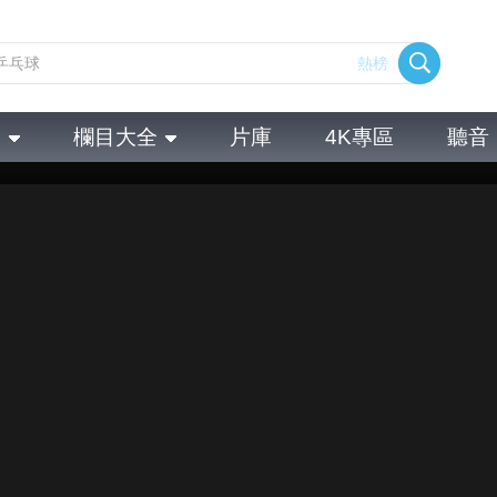
熱榜
全
欄目大全
片庫
4K專區
聽音