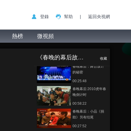
块钱》曲折春晚路
00:28:00
登錄
幫助
|
返回央視網
春晚幕后：郭达蔡明
的春晚记忆
熱榜
微視頻
00:28:04
春晚幕后：黄宏一年
春晚幕后：柔美舞
正在播放
又一年
蹈背后的坚强
《春晚的幕后故事》
00:24:34
收藏
春晚幕后：舞台设计
的秘密
00:25:48
春晚幕后:2010虎年春
晚倒计时
00:58:22
春晚幕后：小品《捐
助》另有结尾
00:27:52