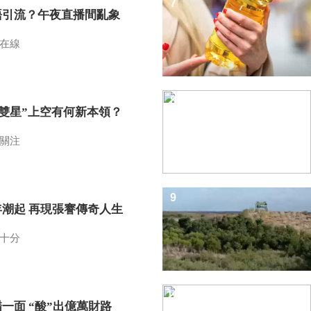
7
語引流？午夜直播間亂象
在線
8
I雙星”上空有何新本領？
關注
9
年潮起 再現張謇傳奇人生
十分
10
一面 “酸”出億萬財路