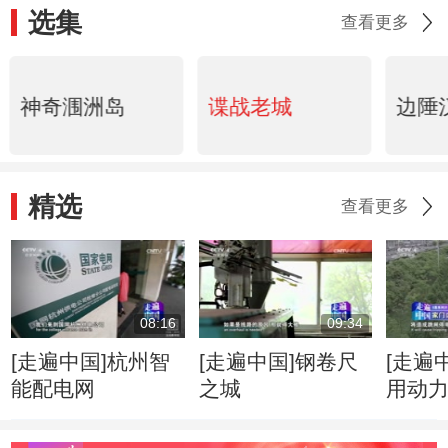
选集
查看更多
神奇涠洲岛
谍战老城
边陲
精选
查看更多
08:16
09:34
[走遍中国]杭州智
[走遍中国]钢卷尺
[走遍
能配电网
之城
用动