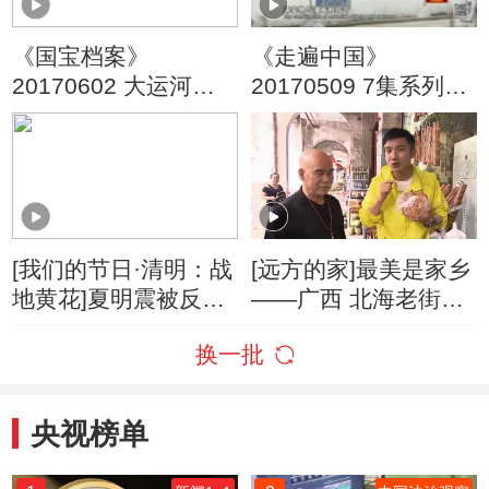
《国宝档案》
《走遍中国》
20170602 大运河传
20170509 7集系列片
奇——中幡背后的故
《青年先锋》 第四集
事
小镇创客联盟
[我们的节日·清明：战
[远方的家]最美是家乡
地黄花]夏明震被反革
——广西 北海老街的
命分子杀害
传统味道
换一批
央视榜单