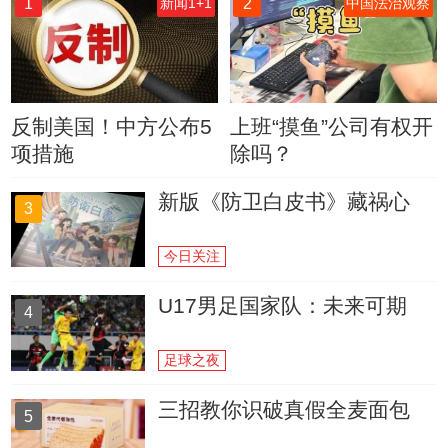
1
2
新闻1+1
中国法治观察
反制美国！中方公布5
上班“摸鱼”公司有权开
项措施
除吗？
新版《防卫白皮书》藏祸心
3
今日关注
U17男足国家队：未来可期
4
足球之夜
三招教你识破真假全麦面包
5