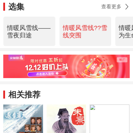
选集
查看更多
情暖风雪线——
情暖风雪线??雪
情暖
雪夜归途
线突围
为生
相关推荐