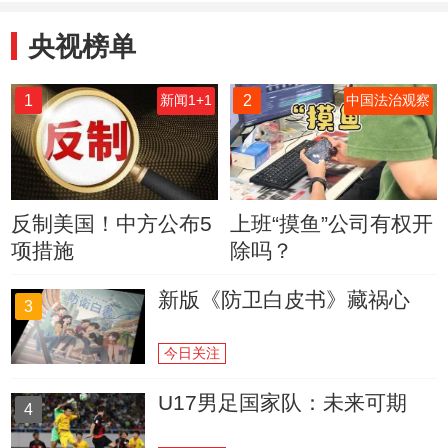
央视榜单
1
2
新闻1+1
中国法治观察
反制美国！中方公布5
上班“摸鱼”公司有权开
项措施
除吗？
新版《防卫白皮书》藏祸心
3
今日关注
U17男足国家队：未来可期
4