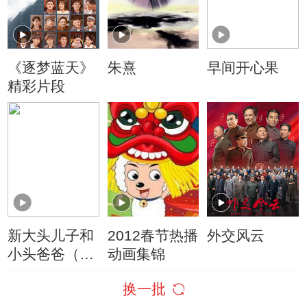
《逐梦蓝天》
朱熹
早间开心果
精彩片段
新大头儿子和
2012春节热播
外交风云
小头爸爸（动
动画集锦
画真人情景
换一批
剧）