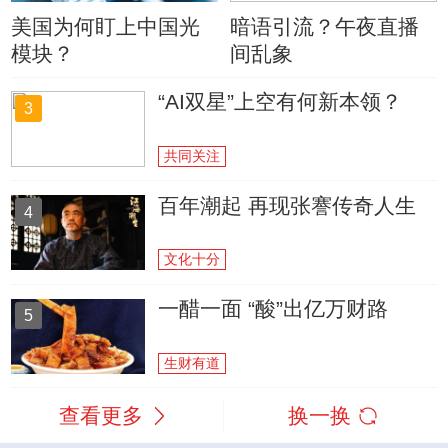
美国为何盯上中国光
暗语引流？午夜直播
模块？
间乱象
“AI双星”上空有何新本领？
3
共同关注
百年潮起 再现张謇传奇人生
4
文化十分
一醋一面 “酸”出亿万财路
5
生财有道
查看更多
换一换