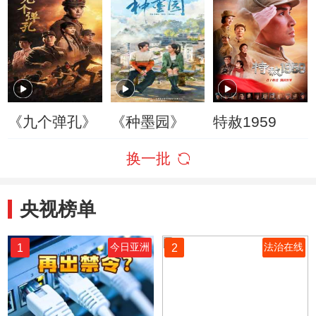
《九个弹孔》
《种墨园》
特赦1959
换一批
央视榜单
1
2
今日亚洲
法治在线