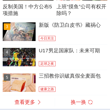
反制美国！中方公布5
上班“摸鱼”公司有权开
项措施
除吗？
新版《防卫白皮书》藏祸心
3
今日关注
U17男足国家队：未来可期
4
足球之夜
三招教你识破真假全麦面包
5
健康之路
查看更多
换一换