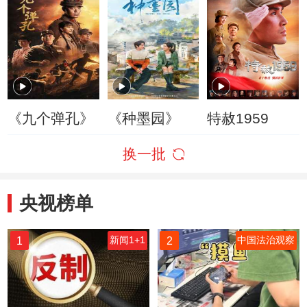
《九个弹孔》
《种墨园》
特赦1959
换一批
央视榜单
1
2
新闻1+1
中国法治观察