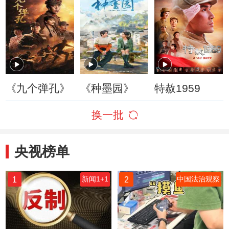
《九个弹孔》
《种墨园》
特赦1959
换一批
央视榜单
1
2
新闻1+1
中国法治观察