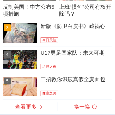
反制美国！中方公布5
上班“摸鱼”公司有权开
项措施
除吗？
新版《防卫白皮书》藏祸心
3
今日关注
U17男足国家队：未来可期
4
足球之夜
三招教你识破真假全麦面包
5
健康之路
查看更多
换一换