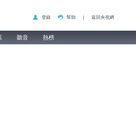
登錄
幫助
|
返回央視網
區
聽音
熱榜