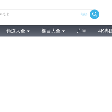
熱榜
頻道大全
欄目大全
片庫
4K專