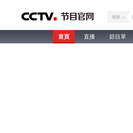
視頻
首頁
直播
節目單
微視頻