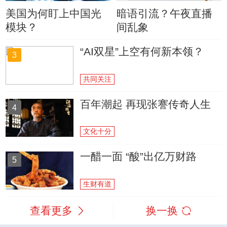
美国为何盯上中国光
暗语引流？午夜直播
模块？
间乱象
“AI双星”上空有何新本领？
3
共同关注
百年潮起 再现张謇传奇人生
4
文化十分
一醋一面 “酸”出亿万财路
5
生财有道
查看更多
换一换