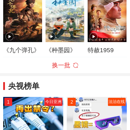
《九个弹孔》
《种墨园》
特赦1959
换一批
央视榜单
1
2
今日亚洲
法治在线