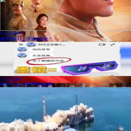
1
今日亚洲
美国为何盯上中国光模块？
2
法治在线
暗语引流？午夜直播间乱象