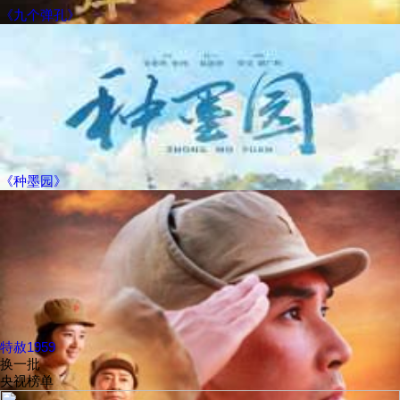
《九个弹孔》
《种墨园》
特赦1959
换一批
央视榜单