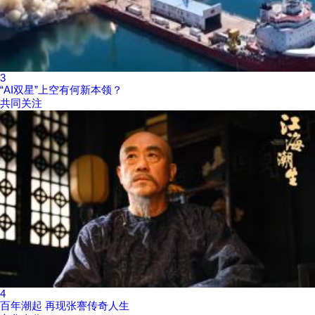
3
“AI双星”上空有何新本领？
共同关注
4
百年潮起 再现张謇传奇人生