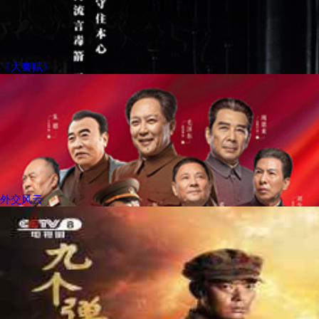
《大秦赋》
外交风云