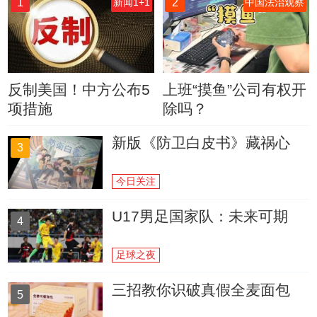
1
2
新闻1+1
中国法治观察
反制美国！中方公布5
上班“摸鱼”公司有权开
项措施
除吗？
新版《防卫白皮书》藏祸心
3
今日关注
U17男足国家队：未来可期
4
足球之夜
三招教你识破真假全麦面包
5