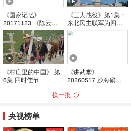
《国家记忆》
《三大战役》第1集：
20171123 《陈云与
东北民主联军为四平
四保临江》系列 第二
赢得了“英雄城”的称号
集 一锤定音
《村庄里的中国》 第
《讲武堂》
6集 四时佳节
20260517 沙海硝
烟：中东战场上的三
换一批
十六计 第1集 胜战计
央视榜单