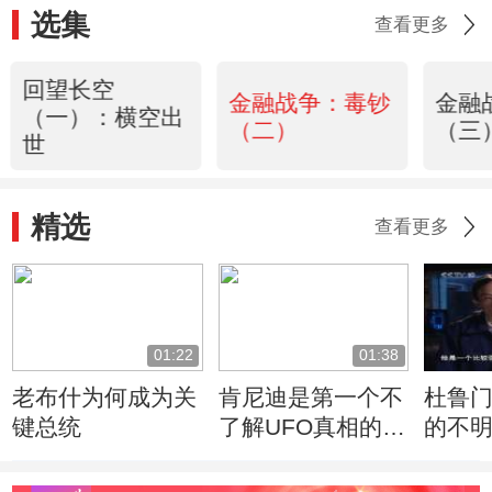
选集
查看更多
回望长空
金融战争：毒钞
金融
（一）：横空出
（二）
（三
世
精选
查看更多
01:22
01:38
老布什为何成为关
肯尼迪是第一个不
杜鲁
键总统
了解UFO真相的总
的不
统
的反