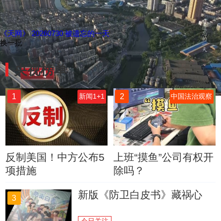
《天网》 20260730 被遗忘的一天
换一批
央视榜单
1
2
新闻1+1
中国法治观察
反制美国！中方公布5
上班“摸鱼”公司有权开
项措施
除吗？
新版《防卫白皮书》藏祸心
3