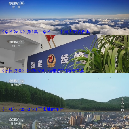
《秦岭 家园》第1集：秦岭——中国大陆的脊梁
《今日说法》 20260720 “低价游”的隐秘圈套
《一线》 20260729 玉米地的枪声