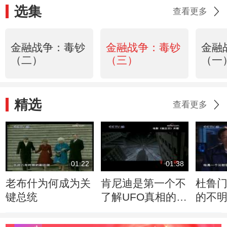
选集
查看更多
金融战争：毒钞
金融战争：毒钞
金融
（二）
（三）
（一
精选
查看更多
01:22
01:38
老布什为何成为关
肯尼迪是第一个不
杜鲁
键总统
了解UFO真相的总
的不
统
的反