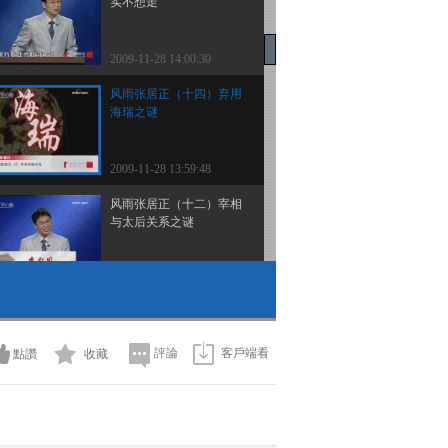
实不想走
2009-11-28 14:00:30
风雨张居正（十四）弃用
海瑞之谜
2009-11-28 13:59:48
风雨张居正（十二）宰相
与太后关系之谜
2009-11-28 13:56:25
易经的奥秘（十四）卦的
象数理
評論
客戶端看
點讚
收藏
2009-11-28 13:51:17
易经的奥秘（十三）易经
与家庭