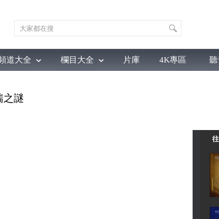
頻道大全
欄目大全
片庫
4K專區
聽
育
電影
國防軍事
電視劇
紀錄
科教
戲曲
社會與法
少
瑞之謎
往