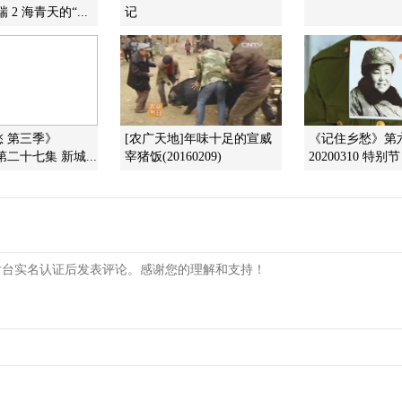
 2 海青天的“...
记
 第三季》
[农广天地]年味十足的宣威
《记住乡愁》第
0 第二十七集 新城...
宰猪饭(20160209)
20200310 特别