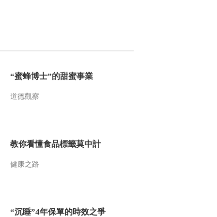
2009-11-28 13:03:10
风雨张居正（二十一）铁
面查真相
2009-11-28 13:01:26
“蜜蜂博士”的甜蜜事業
风雨张居正（二十）突如
道德觀察
其来的官场风暴
2009-11-28 13:00:05
风雨张居正（十七）奇招
教你看懂食品標籤莫中計
化解矛盾
健康之路
2009-11-28 12:56:05
风雨张居正（十八）大明
万里长城
“沉睡”4年保單的時效之爭