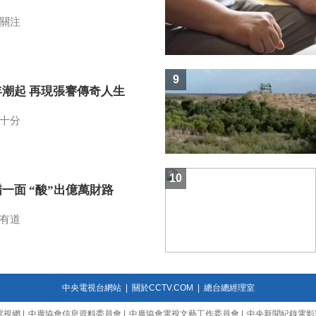
關注
9
年潮起 再現張謇傳奇人生
十分
10
一面 “酸”出億萬財路
有道
中央電視台網站
|
關於CCTV.COM
|
總台總經理室
電視網
|
中廣協會信息資料委員會
|
中廣協會電視文藝工作委員會
|
中央新聞紀錄電影