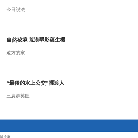
2009-11-28 12:55:18
今日説法
风雨张居正（十六）背后
射来的冷箭
自然秘境 荒漠翠影蘊生機
2009-11-28 12:53:40
遠方的家
风雨张居正（十三）紫禁
城里的意外
2009-11-28 12:44:50
“最後的水上公交”擺渡人
风雨张居正（十一）谎言
与真相
三農群英匯
2009-11-28 12:41:47
风雨张居正（一）最失败
的教育
製片廠