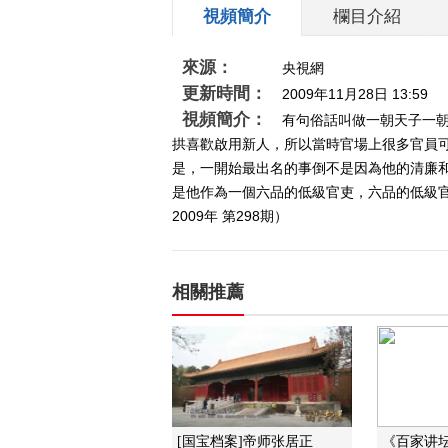
視頻簡介
欄目介紹
來源：
央視網
更新時間：
2009年11月28日 13:59
視頻簡介：
有句俗話叫做一朝天子一
拱喜歡啟用新人，所以當時官場上很多官員
是，一開始最出名的事倒不是因為他的清廉
是他作為一個六品的低級官吏，六品的低級
2009年 第298期）
相關推薦
[国宝档案]帝师张居正
《百家讲坛》