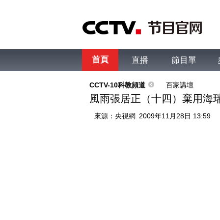
首頁
直播
節目單
綜合
新聞
財經
綜藝
中文國際
體
CCTV-10科教頻道
百家講壇
風雨張居正（十四）棄用海
來源：
央視網
2009年11月28日 13:59