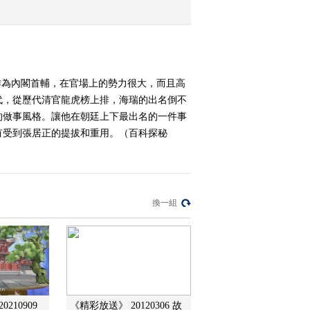
2009-11-28 13:44:16
易经的奥秘（十一）乾坤
人生
作為內閣首輔，在官場上的勢力很大，而且高
代，從歷代清官龍虎榜上排，海瑞的出名倒不
2009-11-28 13:42:18
的做事風格。讓他在朝廷上下最出名的一件事
有受到張居正的提拔和重用。（百科探秘
易经的奥秘（七）善易不
卜
2009-11-28 13:28:19
換一組
易经的奥秘（六）易有三
义
2009-11-28 13:27:19
百家讲坛 2009年 第316期
210909
《精彩放送》 20120306 故