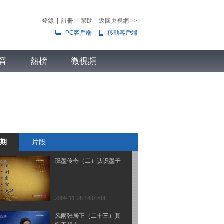
案
登錄
|
註冊
|
幫助
返回央視網
>>
PC客戶端
移動客戶端
2009-11-28 14:19:14
百家讲坛 2008年 第169期
音
熱榜
白蛇传奇《赠银成亲》
微視頻
兒
音樂
體育賽事
農業農村
2009-11-28 14:18:28
易经的奥秘（八）卦有何
用
期
片段
2009-11-28 14:06:32
班墨传奇（二）认识墨子
2009-11-28 14:03:04
风雨张居正（二十三）其