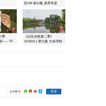
宫100 第43集 皇帝学堂
2009-11-28 13:22:27
百家讲坛 2009年 第315期
2009-11-28 13:20:15
六季
《记住乡愁第二季》
节目——守...
20160411 第九集 大余湾村...
百家讲坛 2009年 第314期
2009-11-28 13:14:51
风雨张居正（二十四）抄
家的噩梦
2009-11-28 13:04:31
风雨张居正（二十二）君
臣辩论赛