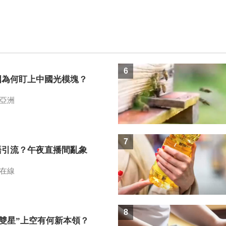
6
國為何盯上中國光模塊？
亞洲
7
語引流？午夜直播間亂象
在線
8
I雙星”上空有何新本領？