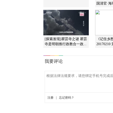
国清官·海瑞
[探索发现]瞿昙寺之谜 瞿昙
《记住乡愁
寺是明朝推行政教合一政...
2017021