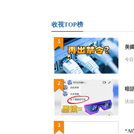
收視TOP榜
1
美
今日
2
暗
法治
3
“A