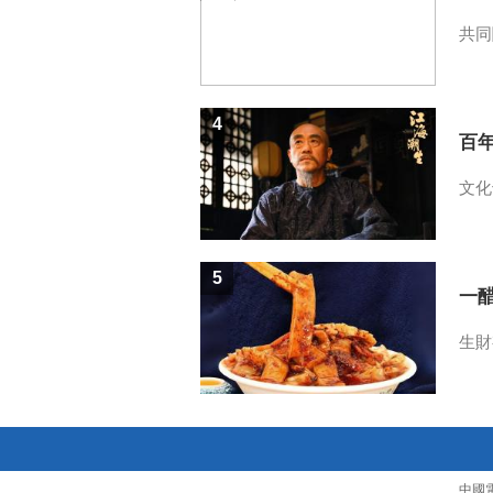
共同
4
百
文化
5
一醋
生財
中國