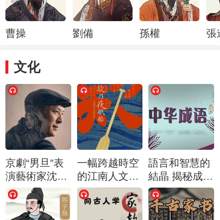
曹操
劉備
孫權
張
文化
京劇“男旦”表
一幅跨越時空
語言和智慧的
演藝術家沈福
的江南人文全
結晶 揭秘成語
存的藝術人生
景畫卷
的來源