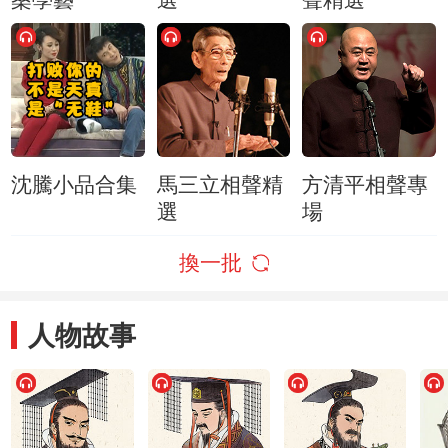
沈騰小品合集
馬三立相聲精
方清平相聲專
選
場
換一批
人物故事