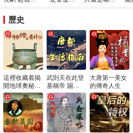
的暑假背景
北開始？
能臣
係
音
何
歷史
這裡收藏着揭
武則天在此登
大唐第一美女
開地球奧秘的
基稱帝 賜
的傳奇人生
密碼
其“神都”之名