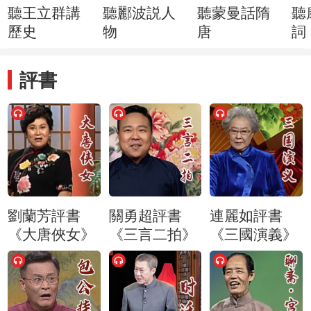
聽王立群講
聽酈波説人
聽蒙曼話隋
聽
歷史
物
唐
詞
評書
劉蘭芳評書
關勇超評書
連麗如評書
《大唐俠女》
《三言二拍》
《三國演義》