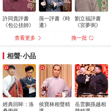
許同貴評書
孫一評書《時
劉立福評書
《包公挂帥》
遷》
《宮夢弼》
查看更多
換一批
相聲·小品
經典回眸：洛
侯寶林相聲精
岳雲鵬孫越相
桑學藝
選
聲精選