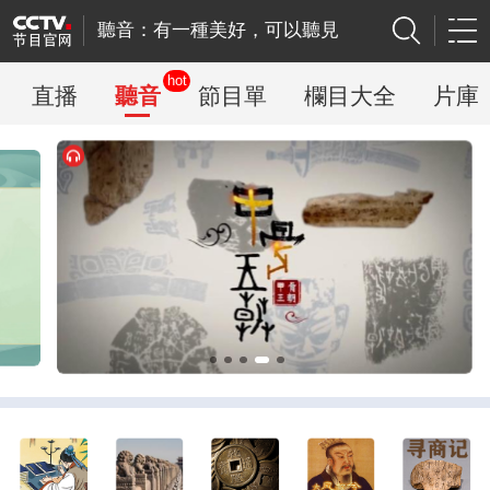
聽音：有一種美好，可以聽見
hot
直播
聽音
節目單
欄目大全
片庫