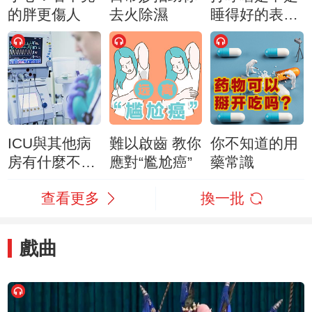
的胖更傷人
去火除濕
睡得好的表
現？
ICU與其他病
難以啟齒 教你
你不知道的用
房有什麼不
應對“尷尬癌”
藥常識
同？
查看更多
換一批
戲曲