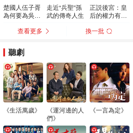
楚國人伍子胥
走近“兵聖”孫
正説後宮：皇
為何要為吳國
武的傳奇人生
后的權力有多
效命
大
查看更多
換一批
聽劇
《生活萬歲》
《運河邊的人
《一言為定》
們》