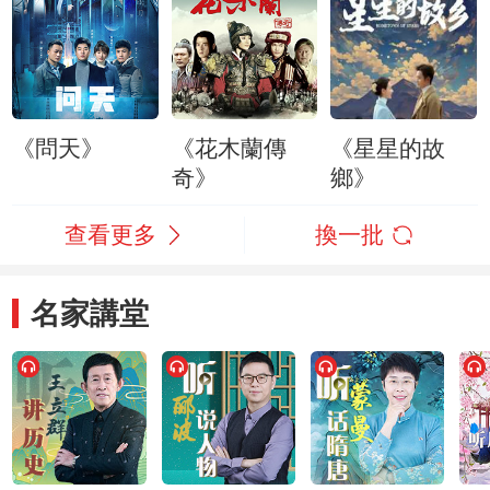
《問天》
《花木蘭傳
《星星的故
奇》
鄉》
查看更多
換一批
名家講堂