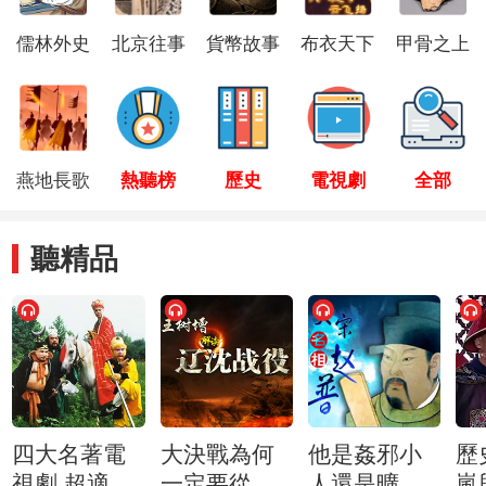
儒林外史
北京往事
貨幣故事
布衣天下
甲骨之上
燕地長歌
熱聽榜
歷史
電視劇
全部
聽精品
四大名著電
大決戰為何
他是姦邪小
歷
視劇 超適配
一定要從東
人還是曠世
嵐