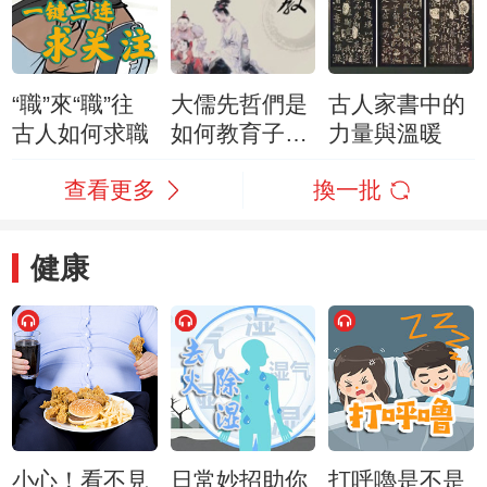
“職”來“職”往
大儒先哲們是
古人家書中的
古人如何求職
如何教育子女
力量與溫暖
的？
查看更多
換一批
健康
小心！看不見
日常妙招助你
打呼嚕是不是