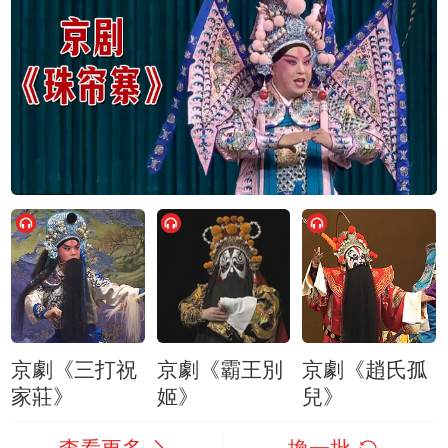
京劇《三打祝
京劇《霸王別
京劇《趙氏孤
家莊》
姬》
兒》