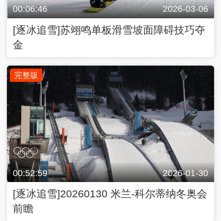
00:06:46
2026-03-06
[逐冰追雪]苏翊鸣单板滑雪坡面障碍技巧夺
金
完整版
00:52:59
2026-01-30
[逐冰追雪]20260130 米兰-科尔蒂纳冬奥会
前瞻