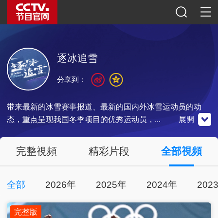
逐冰追雪
分享到：
带来最新的冰雪赛事报道、最新的国内外冰雪运动员的动
态，重点呈现我国冬季项目的优秀运动员，...
展開
央視影音
體育微博
體育公眾號
完整視頻
精彩片段
全部視頻
全部
2026年
2025年
2024年
202
點擊觀看
點擊關注
掃一掃關注
完整版