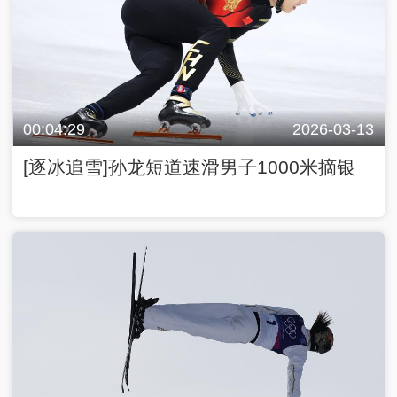
00:04:29
2026-03-13
[逐冰追雪]孙龙短道速滑男子1000米摘银