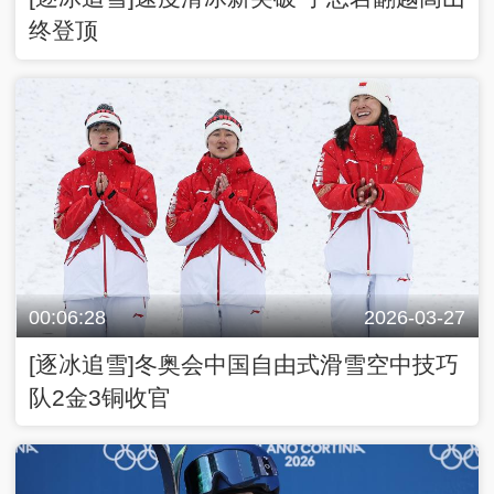
终登顶
00:06:28
2026-03-27
[逐冰追雪]冬奥会中国自由式滑雪空中技巧
队2金3铜收官