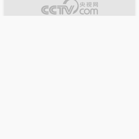
00:08:10
2026-01-30
[逐冰追雪]四大洲花样滑冰锦标赛比赛回顾