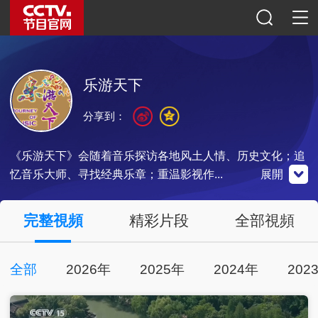
乐游天下
分享到：
《乐游天下》会随着音乐探访各地风土人情、历史文化；追
忆音乐大师、寻找经典乐章；重温影视作...
展開
央視影音
完整視頻
精彩片段
全部視頻
全部
2026年
2025年
2024年
202
點擊下載